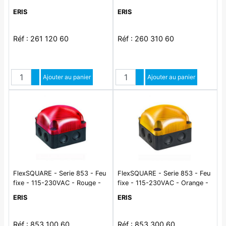
ERIS
ERIS
Réf : 261 120 60
Réf : 260 310 60
Quantité
Quantité
Augmenter quantité
Ajouter au panier
Augmenter quantité
Ajouter au panier
Diminuer quantité
Diminuer quantité
FlexSQUARE - Serie 853 - Feu
FlexSQUARE - Serie 853 - Feu
fixe - 115-230VAC - Rouge -
fixe - 115-230VAC - Orange -
Montage a plat/mural
A plat/mural
ERIS
ERIS
Réf : 853 100 60
Réf : 853 300 60