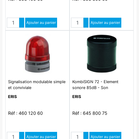
Quantité
Quantité
Augmenter quantité
Ajouter au panier
Augmenter quantité
Ajouter au panier
Diminuer quantité
Diminuer quantité
Signalisation modulable simple
KombiSIGN 72 - Element
et conviviale
sonore 85dB - Son
continu/pulse - 24VAC/DC
ERIS
ERIS
Réf : 460 120 60
Réf : 645 800 75
Quantité
Quantité
Augmenter quantité
Ajouter au panier
Augmenter quantité
Ajouter au panier
Diminuer quantité
Diminuer quantité