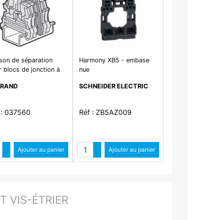
son de séparation
Harmony XB5 - embase
 blocs de jonction à
nue
Viking3 avec 1 entrée
GRAND
SCHNEIDER ELECTRIC
rtie pas de 5mm ,
 ,
 : 037560
Réf : ZB5AZ009
Quantité
Quantité
Augmenter quantité
Ajouter au panier
Augmenter quantité
Ajouter au panier
Diminuer quantité
Diminuer quantité
 VIS-ÉTRIER