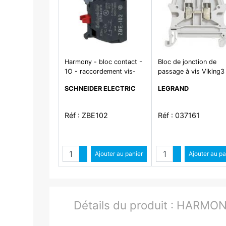
Harmony - bloc contact -
Bloc de jonction de
1O - raccordement vis-
passage à vis Viking3
étrier
avec 1 jonction 1 entré
SCHNEIDER ELECTRIC
LEGRAND
sortie section 4mm² -
6mm
Réf : ZBE102
Réf : 037161
Quantité
Quantit
Augmenter quantité
Ajouter au panier
Augmenter qua
Ajouter au pa
Diminuer quantité
Diminuer quant
Détails du produit :
HARMONY