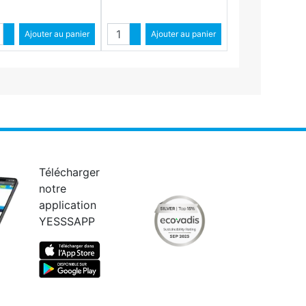
ntité
Quantité
Augmenter quantité
Ajouter au panier
Augmenter quantité
Ajouter au panier
Diminuer quantité
Diminuer quantité
Télécharger
notre
application
YESSSAPP