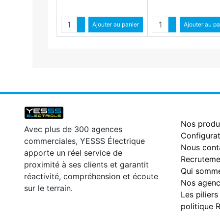
Quantité
Quantité
Augmenter quantité
Ajouter au panier
Augmenter qua
Ajouter au pa
Diminuer quantité
Diminuer qu
Nos produ
Avec plus de 300 agences
Configurat
commerciales, YESSS Électrique
Nous cont
apporte un réel service de
Recruteme
proximité à ses clients et garantit
Qui somme
réactivité, compréhension et écoute
Nos agenc
sur le terrain.
Les piliers
politique 