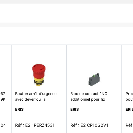
P67
Bouton arrêt d'urgence
Bloc de contact 1NO
Pro
69K
avec déverrouilla
additionnel pour fix
bout
ERIS
ERIS
ERI
204
Réf : E2 1PERZ4531
Réf : E2 CP10G2V1
Réf