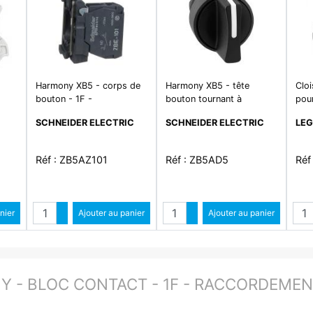
Harmony XB5 - corps de
Harmony XB5 - tête
Cloi
bouton - 1F -
bouton tournant à
pour
e 1
raccordement vis-étrier
manette - Ø22 - 3 pos
vis 
SCHNEIDER ELECTRIC
SCHNEIDER ELECTRIC
LE
 pas
rap au C - noir
1 so
6mm
Réf : ZB5AZ101
Réf : ZB5AD5
Réf
é
Quantité
Quantité
ntité
nier
Augmenter quantité
Ajouter au panier
Augmenter quantité
Ajouter au panier
ité
Diminuer quantité
Diminuer quantité
 - BLOC CONTACT - 1F - RACCORDEMENT