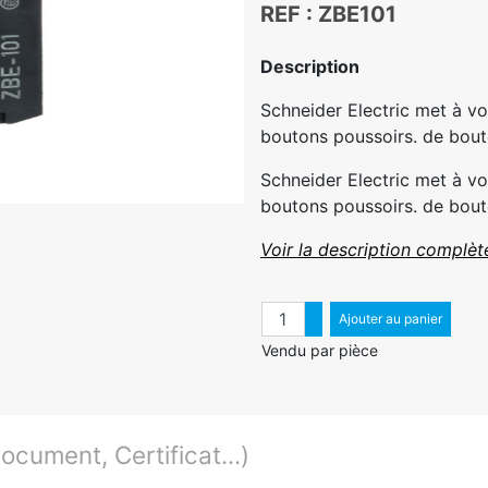
REF : ZBE101
Description
Schneider Electric met à v
boutons poussoirs. de bouto
Schneider Electric met à v
boutons poussoirs. de bouto
Voir la description complèt
Quantité
Augmenter quantité
Ajouter au panier
Diminuer quantité
Vendu par pièce
cument, Certificat...)