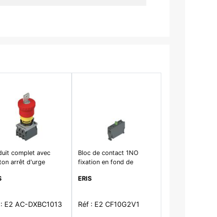
duit complet avec
Bloc de contact 1NO
on arrêt d'urge
fixation en fond de
S
ERIS
 : E2 AC-DXBC1013
Réf : E2 CF10G2V1