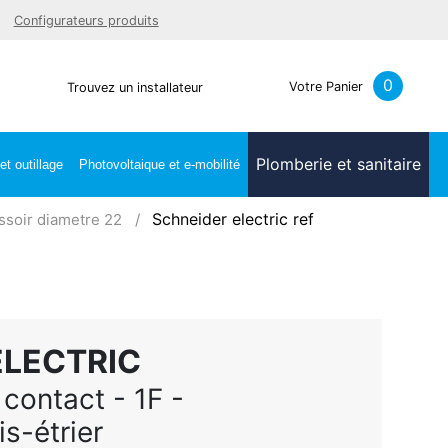
Facebook
Youtube
LinkedIn
Instagra
Configurateurs produits
0
Votre Panier
Trouvez un installateur
Plomberie et sanitaire
t outillage
Photovoltaique et e-mobilité
Schneider electric ref
soir diametre 22
ELECTRIC
contact - 1F -
s-étrier