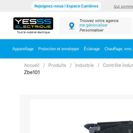
Rejoignez-nous ! Espace Carrières
Qui somme
Trouvez votre agence
me géolocaliser
Personnaliser
Tout le matériel électrique
Appareillage
Protection et enveloppe
Éclairage
Chauffage, vmc, 
Accueil
Produits
Industrie
Contrôle indus
Zbe101