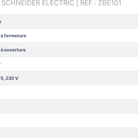
:
SCHNEIDER ELECTRIC | RÉF : ZBE101
s
 à fermeture
 à ouverture
r
5, 230 V