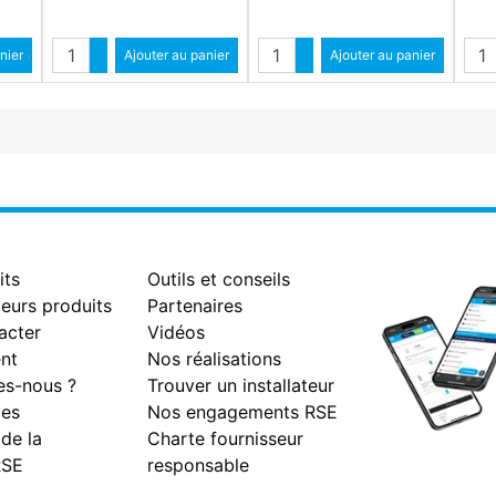
Quantité
Quantité
Qua
ntité
nier
Augmenter quantité
Ajouter au panier
Augmenter quantité
Ajouter au panier
antité
Diminuer quantité
Diminuer quantité
its
Outils et conseils
eurs produits
Partenaires
acter
Vidéos
nt
Nos réalisations
s-nous ?
Trouver un installateur
es
Nos engagements RSE
 de la
Charte fournisseur
RSE
responsable