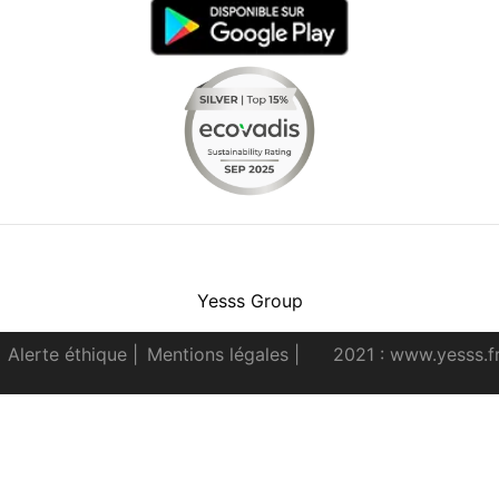
Facebook
Instagram
Youtube
LinkedIn
Yesss Group
Alerte éthique
|
Mentions légales
|
2021 : www.yesss.f