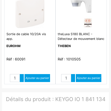
Sortie de cable 10/20A vis
theLuxa S180 BLANC -
app.
Détecteur de mouvement blanc
pour installation extérieur.
EUROHM
THEBEN
Angle de détection 180°,
portée 12 m à 2.5m de
Hauteur. IP55. Contact
Réf : 60091
Réf : 1010505
alimenté 10A. Coupure lampe
LED max 100W. temporisation
1 sec à 20 min.
Quantité
Quantité
Augmenter quantité
Ajouter au panier
Augmenter quantité
Ajouter au panier
Diminuer quantité
Diminuer quantité
Détails du produit :
KEYGO IO 1 841 134