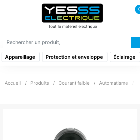
icon menu burger
Tout le matériel électrique
Appareillage
Protection et enveloppe
Éclairage
Accueil
Produits
Courant faible
Automatisme
C