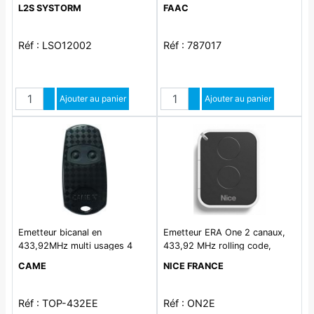
frequence en termes de
L2S SYSTORM
FAAC
portee. maintient la
compatibilité SLH.
Réf : LSO12002
Réf : 787017
Quantité
Quantité
Augmenter quantité
Ajouter au panier
Augmenter quantité
Ajouter au panier
Diminuer quantité
Diminuer quantité
Emetteur bicanal en
Emetteur ERA One 2 canaux,
433,92MHz multi usages 4
433,92 MHz rolling code,
096 combinaisons
gestion des codes d'activation
CAME
NICE FRANCE
et des certificats, auto-
apprentissage et récepteur de
proximité intégré. Elegant et
Réf : TOP-432EE
Réf : ON2E
commode, utilisable comme