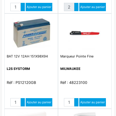
Quantité
Quantité
Augmenter quantité
Ajouter au panier
Augmenter quantité
Ajouter au panier
Diminuer quantité
Diminuer quantité
BAT 12V 12AH 151X98X94
Marqueur Pointe Fine
L2S SYSTORM
MILWAUKEE
Réf : PS12120GB
Réf : 48223100
Quantité
Quantité
Augmenter quantité
Ajouter au panier
Augmenter quantité
Ajouter au panier
Diminuer quantité
Diminuer quantité