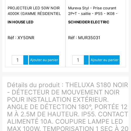
PROJECTEUR LED 50W NOIR
Mureva Styl - Prise courant
4000K (GAMME RÉSIDENTIEL
2P+T - saillie - IP55 - IK08 -
SLIM)
connexion auto - gris
IN HOUSE LED
SCHNEIDER ELECTRIC
Réf : XY50NR
Réf : MUR35031
Quantité
Quantité
Augmenter quantité
Ajouter au panier
Augmenter quantité
Ajouter au panier
Diminuer quantité
Diminuer quantité
Détails du produit :
THELUXA S180 NOIR
- DÉTECTEUR DE MOUVEMENT NOIR
POUR INSTALLATION EXTÉRIEUR.
ANGLE DE DÉTECTION 180°, PORTÉE 12
M À 2.5M DE HAUTEUR. IP55. CONTACT
ALIMENTÉ 10A. COUPURE LAMPE LED
MAX 100W. TEMPORISATION 1 SEC À 20