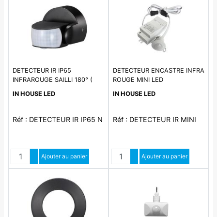
DETECTEUR IR IP65
DETECTEUR ENCASTRE INFRA
INFRAROUGE SAILLI 180° (
ROUGE MINI LED
CONNECTEUR
IN HOUSE LED
IN HOUSE LED
AUTOMATIQUE) DISTANCE DE
DETECTION DE 12M MAXI.
COULEUR NOIR
Réf : DETECTEUR IR IP65 N
Réf : DETECTEUR IR MINI
Quantité
Quantité
Augmenter quantité
Ajouter au panier
Augmenter quantité
Ajouter au panier
Diminuer quantité
Diminuer quantité