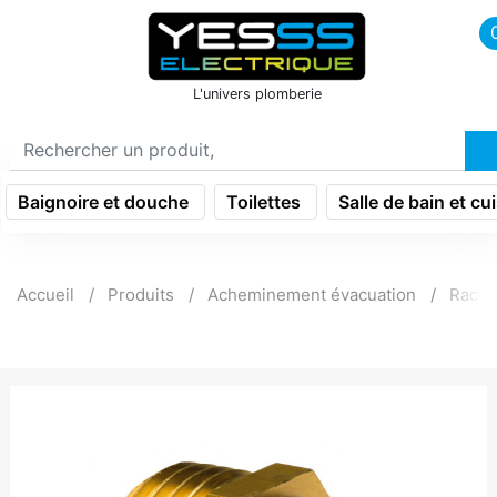
icon menu burger
L'univers plomberie
Baignoire et douche
Toilettes
Salle de bain et cu
Accueil
Produits
Acheminement évacuation
Racco