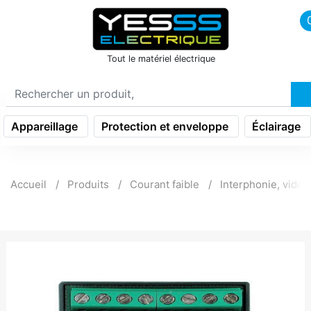
icon menu burger
Tout le matériel électrique
Appareillage
Protection et enveloppe
Éclairage
Accueil
Produits
Courant faible
Interphonie, vidé