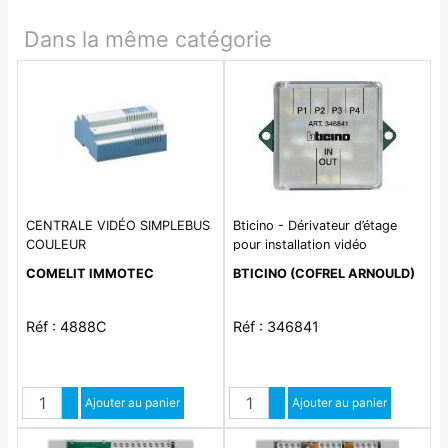
Dans la même catégorie
CENTRALE VIDÉO SIMPLEBUS
Bticino - Dérivateur d’étage
COULEUR
pour installation vidéo
COMELIT IMMOTEC
BTICINO (COFREL ARNOULD)
Réf : 4888C
Réf : 346841
Quantité
Quantité
Augmenter quantité
Ajouter au panier
Augmenter quantité
Ajouter au panier
Diminuer quantité
Diminuer quantité