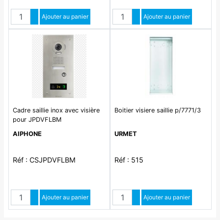
Quantité
Quantité
Augmenter quantité
Ajouter au panier
Augmenter quantité
Ajouter au panier
Diminuer quantité
Diminuer quantité
Cadre saillie inox avec visière
Boitier visiere saillie p/7771/3
pour JPDVFLBM
AIPHONE
URMET
Réf : CSJPDVFLBM
Réf : 515
Quantité
Quantité
Augmenter quantité
Ajouter au panier
Augmenter quantité
Ajouter au panier
Diminuer quantité
Diminuer quantité