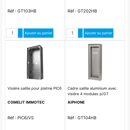
Réf : GT103HB
Réf : GT202HB
Quantité
Quantité
Augmenter quantité
Ajouter au panier
Augmenter quantité
Ajouter au panier
Diminuer quantité
Diminuer quantité
Visière saillie pour platine PIC6
Cadre saillie aluminium avec
visière 4 modules p/GT
COMELIT IMMOTEC
AIPHONE
Réf : PIC6/VS
Réf : GT104HB