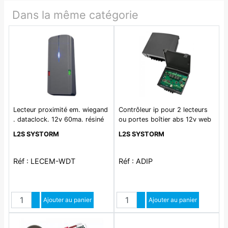
Dans la même catégorie
Lecteur proximité em. wiegand
Contrôleur ip pour 2 lecteurs
. dataclock. 12v 60ma. résiné
ou portes boîtier abs 12v web
ip66.
server intégré
L2S SYSTORM
L2S SYSTORM
Réf : LECEM-WDT
Réf : ADIP
Quantité
Quantité
Augmenter quantité
Ajouter au panier
Augmenter quantité
Ajouter au panier
Diminuer quantité
Diminuer quantité