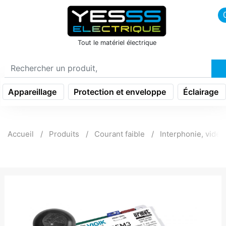
icon menu burger
Tout le matériel électrique
Appareillage
Protection et enveloppe
Éclairage
Accueil
Produits
Courant faible
Interphonie, vidé