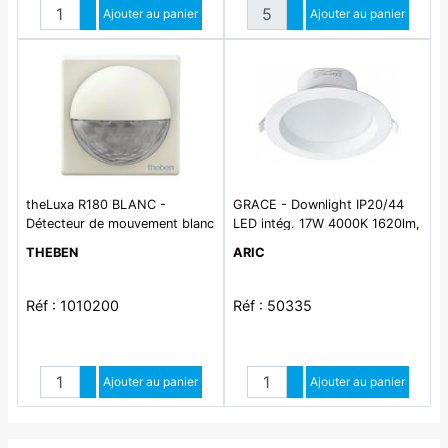
Quantité
Quantité
Augmenter quantité
Ajouter au panier
Augmenter quantité
Ajouter au panier
Diminuer quantité
Diminuer quantité
theLuxa R180 BLANC -
GRACE - Downlight IP20/44
Détecteur de mouvement blanc
LED intég. 17W 4000K 1620lm,
pour installation extérieur.
autorisé Vol.2
THEBEN
ARIC
Angle de détection 180°,
portée 12 m à 2.5m de
Hauteur. IP55. Contact
Réf : 1010200
Réf : 50335
alimenté 10A. Coupure lampe
LED max 500W. temporisation
2 sec à 30 min.
Quantité
Quantité
Augmenter quantité
Ajouter au panier
Augmenter quantité
Ajouter au panier
Diminuer quantité
Diminuer quantité