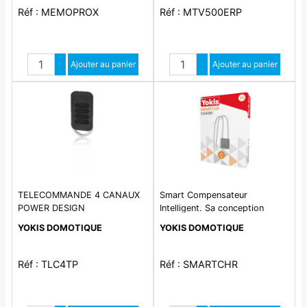
Réf : MEMOPROX
Réf : MTV500ERP
Quantité
Quantité
Augmenter quantité
Ajouter au panier
Augmenter quantité
Ajouter au panier
Diminuer quantité
Diminuer quantité
TELECOMMANDE 4 CANAUX
Smart Compensateur
POWER DESIGN
Intelligent. Sa conception
permet l\'optimisation des
YOKIS DOMOTIQUE
YOKIS DOMOTIQUE
performences du système.
Réf : TLC4TP
Réf : SMARTCHR