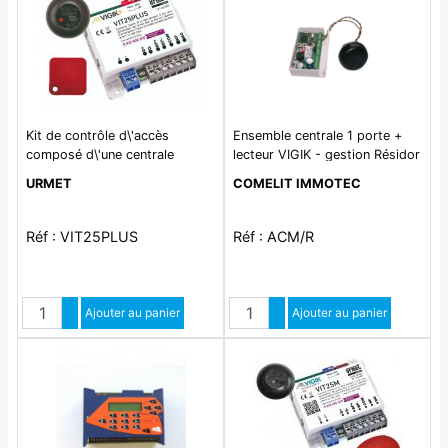
Kit de contrôle d\'accès
Ensemble centrale 1 porte +
composé d\'une centrale
lecteur VIGIK - gestion Résidor
VIT25PLUS. d\'une tête de
URMET
COMELIT IMMOTEC
lecture T25PLUS et d\'un
badge maitre préprogrammé.
Réf : VIT25PLUS
Réf : ACM/R
Quantité
Quantité
Augmenter quantité
Ajouter au panier
Augmenter quantité
Ajouter au panier
Diminuer quantité
Diminuer quantité