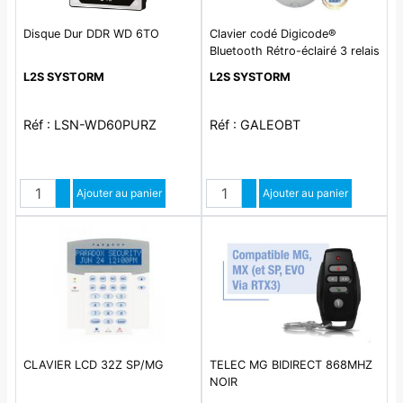
Disque Dur DDR WD 6TO
Clavier codé Digicode®
Bluetooth Rétro-éclairé 3 relais
déporté 100 codes 12/24V
L2S SYSTORM
L2S SYSTORM
Réf : LSN-WD60PURZ
Réf : GALEOBT
Quantité
Quantité
Augmenter quantité
Ajouter au panier
Augmenter quantité
Ajouter au panier
Diminuer quantité
Diminuer quantité
CLAVIER LCD 32Z SP/MG
TELEC MG BIDIRECT 868MHZ
NOIR