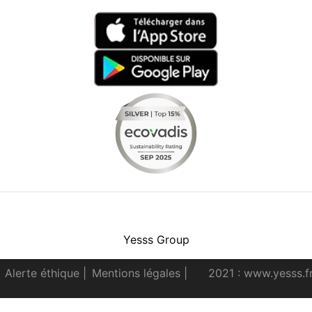
Facebook
Instagram
Youtube
LinkedIn
Yesss Group
Alerte éthique
|
Mentions légales
|
2021 : www.yesss.f