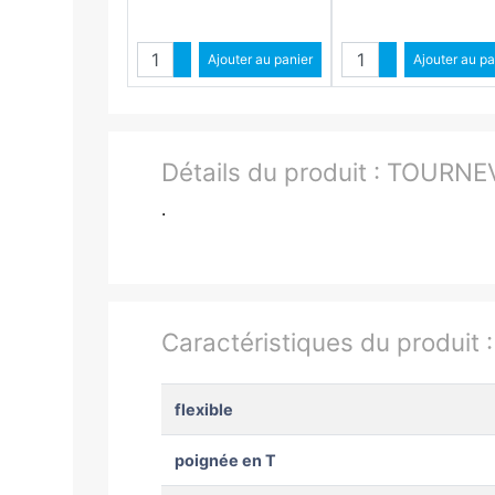
Quantité
Quantit
Augmenter quantité
Ajouter au panier
Augmenter qua
Ajouter au pa
Diminuer quantité
Diminuer quant
Détails du produit :
TOURNEV
.
Caractéristiques du produit 
flexible
poignée en T