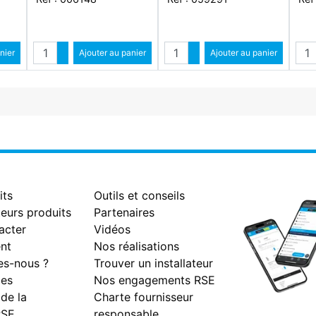
Quantité
Quantité
Qua
ntité
nier
Augmenter quantité
Ajouter au panier
Augmenter quantité
Ajouter au panier
antité
Diminuer quantité
Diminuer quantité
its
Outils et conseils
eurs produits
Partenaires
acter
Vidéos
nt
Nos réalisations
s-nous ?
Trouver un installateur
es
Nos engagements RSE
 de la
Charte fournisseur
RSE
responsable