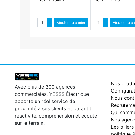
Quantité
Quantité
Augmenter quantité
Ajouter au panier
Augmenter qua
Ajouter au pa
Diminuer quantité
Diminuer qu
Nos produ
Avec plus de 300 agences
Configurat
commerciales, YESSS Électrique
Nous cont
apporte un réel service de
Recruteme
proximité à ses clients et garantit
Qui somme
réactivité, compréhension et écoute
Nos agenc
sur le terrain.
Les piliers
politique 