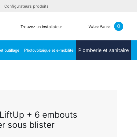
Facebook
Youtube
LinkedIn
Instagra
Configurateurs produits
0
Votre Panier
Trouvez un installateur
Plomberie et sanitaire
t outillage
Photovoltaique et e-mobilité
 LiftUp + 6 embouts
r sous blister