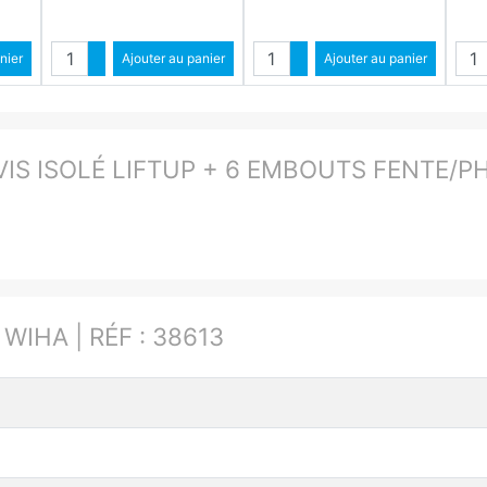
é
Quantité
Quantité
ntité
nier
Augmenter quantité
Ajouter au panier
Augmenter quantité
Ajouter au panier
ité
Diminuer quantité
Diminuer quantité
IS ISOLÉ LIFTUP + 6 EMBOUTS FENTE/P
:
WIHA | RÉF : 38613