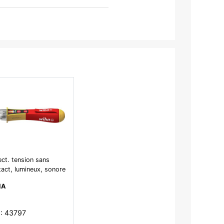
ct. tension sans
act, lumineux, sonore
1000V.
HA
 : 43797