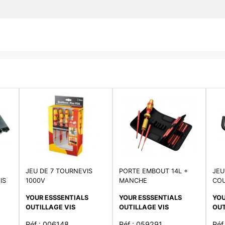
JEU DE 7 TOURNEVIS
PORTE EMBOUT 14L +
JEU
IS
1000V
MANCHE
CO
DYNAMOMETRIQUE
YOUR ESSSENTIALS
YOUR ESSSENTIALS
YOU
OUTILLAGE VIS
OUTILLAGE VIS
OUT
Réf : 006148
Réf : 059291
Réf