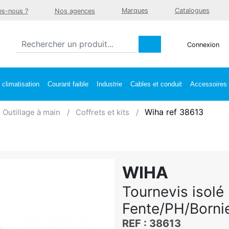
Marques
Catalogues
s-nous ?
Nos agences
Connexion
climatisation
Courant faible
Industrie
Cables et conduit
Accessoires e
Wiha ref 38613
Outillage à main
Coffrets et kits
WIHA
Tournevis isolé
Fente/PH/Bornie
REF : 38613