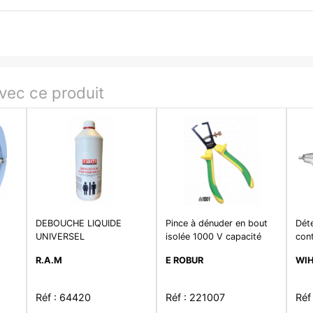
ec ce produit
DEBOUCHE LIQUIDE
Pince à dénuder en bout
Déte
UNIVERSEL
isolée 1000 V capacité
cont
0,6 à 10,0 mm²
12-
R.A.M
E ROBUR
WI
Réf : 64420
Réf : 221007
Réf