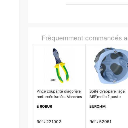
Fréquemment commandés av
Pince coupante diagonale
Boite d\'appareillage
renforcée isolée. Manches
AIR\'metic 1 poste
bimatière, acier poli noir.
Ø67/68x40mm pour
E ROBUR
EUROHM
Capacité de coupe acier 2
cloisons sèches
mm. Longueur 200 mm.
Réf : 221002
Réf : 52061