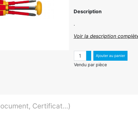
Description
.
Voir la description complèt
Quantité
Augmenter quantité
Ajouter au panier
Diminuer quantité
Vendu par pièce
cument, Certificat...)