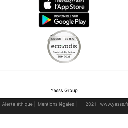
Facebook
Instagram
Youtube
LinkedIn
Yesss Group
Alerte éthique
|
Mentions légales
|
2021 : www.yesss.f