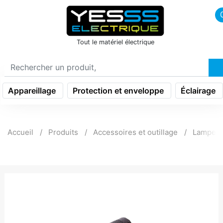
icon menu burger
Tout le matériel électrique
Appareillage
Protection et enveloppe
Éclairage
Accueil
Produits
Accessoires et outillage
Lampe p