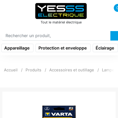
icon menu burger
Tout le matériel électrique
Appareillage
Protection et enveloppe
Éclairage
Accueil
Produits
Accessoires et outillage
Lampe p