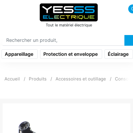
icon menu burger
Tout le matériel électrique
Appareillage
Protection et enveloppe
Éclairage
Accueil
Produits
Accessoires et outillage
Consom