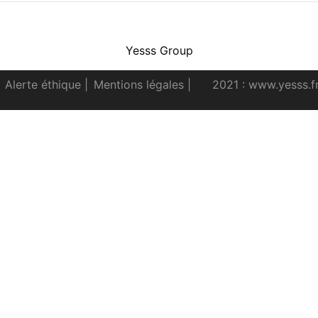
Facebook
Instagram
Youtube
LinkedIn
Yesss Group
Alerte éthique
|
Mentions légales
|
2021 : www.yesss.f