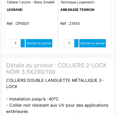
Céliane 1 poste - Blanc Emaillé
Technique Logement)-
IK10/750°c GWT-NF-Mini cde
LEGRAND
ABB BASSE TENSION
2pcs
Réf : CP0001
Réf : 27410
Quantité
Quantité
Augmenter quantité
Ajouter au panier
Augmenter quantité
Ajouter au panier
Diminuer quantité
Diminuer quantité
Détails du produit :
COLLIERS 2-LOCK
NOIR 3.5X290/100
COLLIERS DOUBLE LANGUETTE MÉTALLIQUE 2-
LOCK
- Installation jusqu'à -40°C
- Collier noir résistant aux UV pour des applications
extérieures