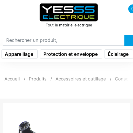
icon menu burger
Tout le matériel électrique
Appareillage
Protection et enveloppe
Éclairage
Accueil
Produits
Accessoires et outillage
Consom