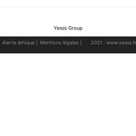
Facebook
Instagram
Youtube
LinkedIn
Yesss Group
Alerte éthique
|
Mentions légales
|
2021 : www.yesss.f