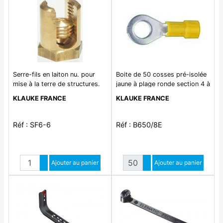
Serre-fils en laiton nu. pour
Boite de 50 cosses pré-isolée
mise à la terre de structures.
jaune à plage ronde section 4 à
section totale des conducteurs
6mm² bornage M6. Corps en
KLAUKE FRANCE
KLAUKE FRANCE
mini 6mm². maxi 16mm².
cuivre étamé. Manchon isolant
conducteur unique: 25mm².
en PVC auto extinguible UL94-
Fixation sur la structure par
V0 dotée du système easy
Réf : SF6-6
Réf : B650/8E
une vis M6
entry qui permet une
introduction aisée du fil.
Quantité
Quantité
Augmenter quantité
Ajouter au panier
Augmenter quantité
Ajouter au panier
Diminuer quantité
Diminuer quantité