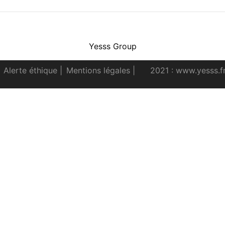
Facebook
Instagram
Youtube
LinkedIn
Yesss Group
Alerte éthique
|
Mentions légales
|
2021 : www.yesss.f