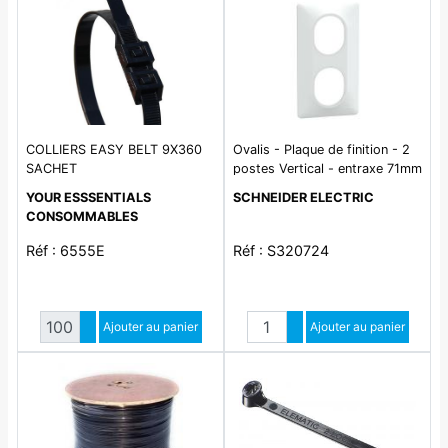
COLLIERS EASY BELT 9X360
Ovalis - Plaque de finition - 2
SACHET
postes Vertical - entraxe 71mm
- Blanc
YOUR ESSSENTIALS
SCHNEIDER ELECTRIC
CONSOMMABLES
Réf : 6555E
Réf : S320724
Quantité
Quantité
Augmenter quantité
Ajouter au panier
Augmenter quantité
Ajouter au panier
Diminuer quantité
Diminuer quantité