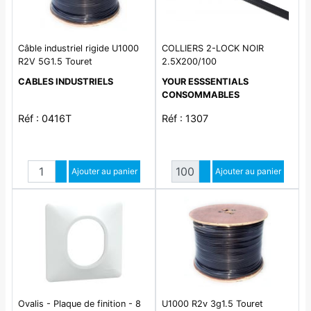
Câble industriel rigide U1000
COLLIERS 2-LOCK NOIR
R2V 5G1.5 Touret
2.5X200/100
CABLES INDUSTRIELS
YOUR ESSSENTIALS
CONSOMMABLES
Réf : 0416T
Réf : 1307
Quantité
Quantité
Augmenter quantité
Ajouter au panier
Augmenter quantité
Ajouter au panier
Diminuer quantité
Diminuer quantité
Ovalis - Plaque de finition - 8
U1000 R2v 3g1.5 Touret