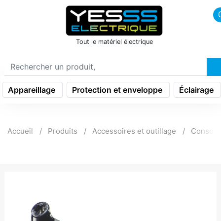
icon menu burger
Tout le matériel électrique
Appareillage
Protection et enveloppe
Éclairage
Accueil
Produits
Accessoires et outillage
Consom