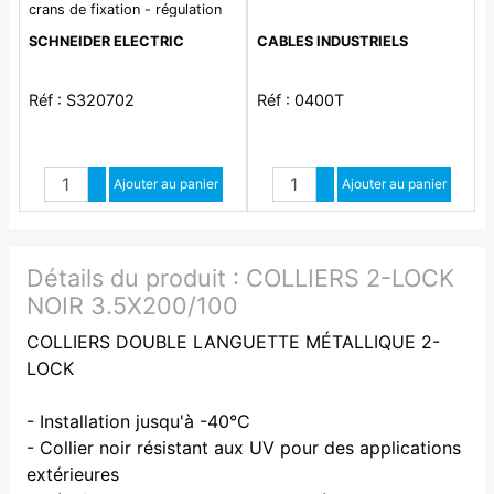
crans de fixation - régulation
possible sur le mur - 1 poste
SCHNEIDER ELECTRIC
CABLES INDUSTRIELS
Blanc
Réf : S320702
Réf : 0400T
Quantité
Quantité
Augmenter quantité
Ajouter au panier
Augmenter quantité
Ajouter au panier
Diminuer quantité
Diminuer quantité
Détails du produit :
COLLIERS 2-LOCK
NOIR 3.5X200/100
COLLIERS DOUBLE LANGUETTE MÉTALLIQUE 2-
LOCK
- Installation jusqu'à -40°C
- Collier noir résistant aux UV pour des applications
extérieures