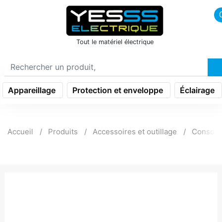
icon menu burger
Tout le matériel électrique
Appareillage
Protection et enveloppe
Éclairage
Accueil
Produits
Accessoires et outillage
Consom