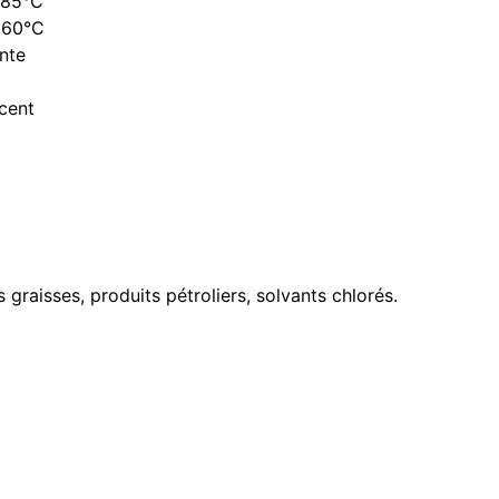
+85°C
+60°C
nte
rcent
 graisses, produits pétroliers, solvants chlorés.