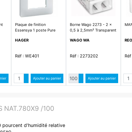
nt
Plaque de finition
Borne Wago 2273 - 2 x
MA
Essensya 1 poste Pure
0,5 à 2,5mm² Transparent
/ Blanc
HAGER
WAGO WA
RE
e
Réf : WE401
Réf : 2273202
Réf
é
Quantité
Quantité
ntité
nier
Augmenter quantité
Ajouter au panier
Augmenter quantité
Ajouter au panier
ité
Diminuer quantité
Diminuer quantité
 NAT.780X9 /100
0 pourcent d'humidité relative