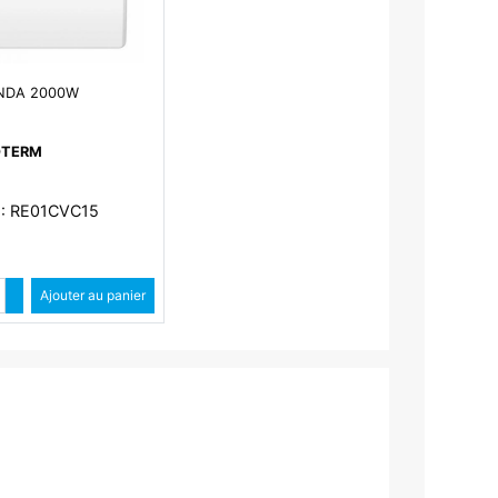
NDA 2000W
OTERM
 : RE01CVC15
Quantité
Augmenter quantité
Ajouter au panier
Diminuer quantité