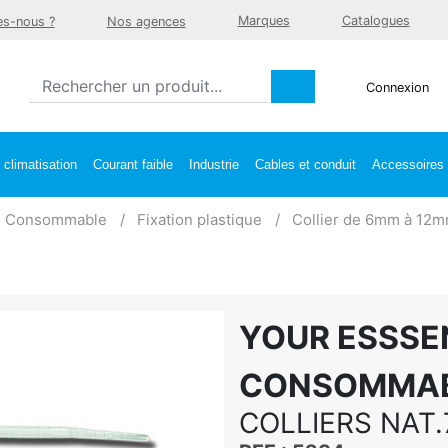
Marques
Catalogues
s-nous ?
Nos agences
Connexion
climatisation
Courant faible
Industrie
Cables et conduit
Accessoires e
Consommable
Fixation plastique
Collier de 6mm à 12
YOUR ESSSE
CONSOMMA
COLLIERS NAT.