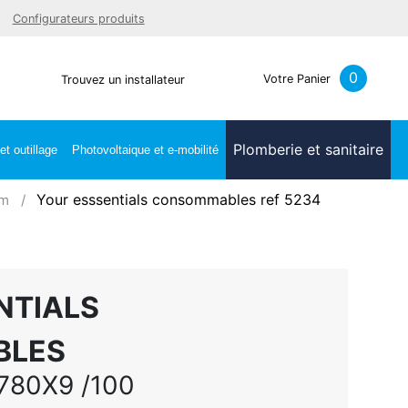
Facebook
Youtube
LinkedIn
Instagra
Configurateurs produits
0
Votre Panier
Trouvez un installateur
Plomberie et sanitaire
t outillage
Photovoltaique et e-mobilité
Your esssentials consommables ref 5234
mm
NTIALS
BLES
780X9 /100