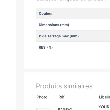
Couleur
Dimensions (mm)
Ø de serrage max (mm)
RES. (N)
Produits similaires
Photo
Réf
Libell
YOUR
5205/C