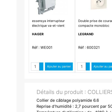
essensya interrupteur
Double prise de coura
électrique va-et-vient
compacte monobloc
10A. finition pure
easyréno 2P+T dooxie
HAGER
LEGRAND
16A livrée avec plaqu
carrée blanche
Réf : WE001
Réf : 600321
Quantité
Quantit
Augmenter quantité
Ajouter au panier
Augmenter qua
Ajouter au pa
Diminuer quantité
Diminuer quant
Détails du produit :
COLLIERS
Collier de câblage polyamide 6.6
Reprise d'humidité : 2,7 pourcent par 5