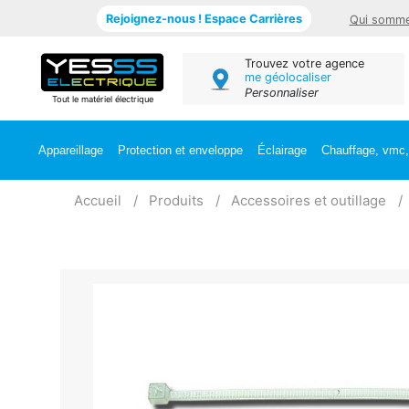
Rejoignez-nous ! Espace Carrières
Qui somme
Trouvez votre agence
me géolocaliser
Personnaliser
Tout le matériel électrique
Appareillage
Protection et enveloppe
Éclairage
Chauffage, vmc, 
Accueil
Produits
Accessoires et outillage