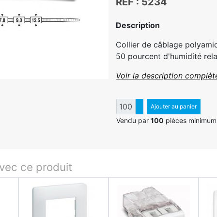
REF : 5234
Description
Collier de câblage polyamid
50 pourcent d'humidité rela
Voir la description complèt
Quantité
Augmenter quantité
Ajouter au panier
Diminuer quantité
Vendu par
100
pièces minimum
ec ce produit