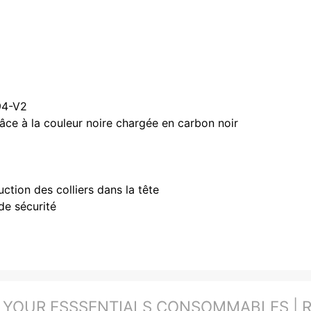
94-V2
âce à la couleur noire chargée en carbon noir
duction des colliers dans la tête
de sécurité
:
YOUR ESSSENTIALS CONSOMMABLES | RÉ