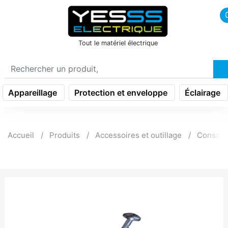
icon menu burger
Tout le matériel électrique
Appareillage
Protection et enveloppe
Éclairage
Accueil
Produits
Accessoires et outillage
Consom