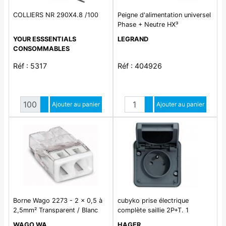
COLLIERS NR 290X4.8 /100
Peigne d'alimentation universel
Phase + Neutre HX³
horizontale 1P - longueur 13
YOUR ESSSENTIALS
LEGRAND
modules
CONSOMMABLES
Réf : 5317
Réf : 404926
Quantité
Quantité
Augmenter quantité
Ajouter au panier
Augmenter quantité
Ajouter au panier
Diminuer quantité
Diminuer quantité
Borne Wago 2273 - 2 x 0,5 à
cubyko prise électrique
2,5mm² Transparent / Blanc
complète saillie 2P+T. 1
poste.16A. IP55. finition gris
WAGO WA
HAGER