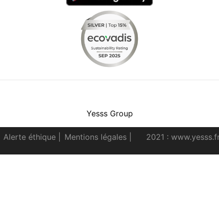
Facebook
Instagram
Youtube
LinkedIn
Yesss Group
Alerte éthique
|
Mentions légales
|
2021 : www.yesss.f