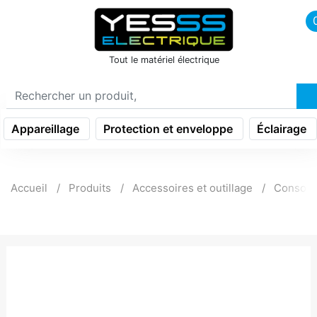
icon menu burger
Tout le matériel électrique
Appareillage
Protection et enveloppe
Éclairage
Accueil
Produits
Accessoires et outillage
Consom