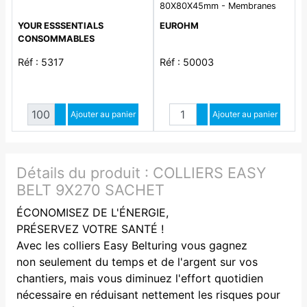
80X80X45mm - Membranes
étagées - 7 entrées - 960°
YOUR ESSSENTIALS
EUROHM
CONSOMMABLES
Réf : 5317
Réf : 50003
Quantité
Quantité
Augmenter quantité
Ajouter au panier
Augmenter quantité
Ajouter au panier
Diminuer quantité
Diminuer quantité
Détails du produit :
COLLIERS EASY
BELT 9X270 SACHET
ÉCONOMISEZ DE L'ÉNERGIE,
PRÉSERVEZ VOTRE SANTÉ !
Avec les colliers Easy Belturing vous gagnez
non seulement du temps et de l'argent sur vos
chantiers, mais vous diminuez l'effort quotidien
nécessaire en réduisant nettement les risques pour