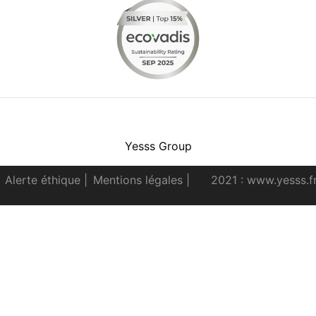
Facebook
Instagram
Youtube
LinkedIn
Yesss Group
Alerte éthique
|
Mentions légales
|
2021 : www.yesss.f