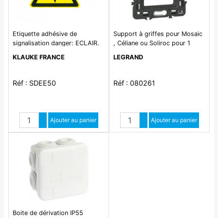
Etiquette adhésive de
Support à griffes pour Mosaic
signalisation danger: ECLAIR.
, Céliane ou Soliroc pour 1
Dimensions: triangle: 50mm
poste ou - 2 modules
KLAUKE FRANCE
LEGRAND
Réf : SDEE50
Réf : 080261
Quantité
Quantité
Augmenter quantité
Ajouter au panier
Augmenter quantité
Ajouter au panier
Diminuer quantité
Diminuer quantité
Boite de dérivation IP55