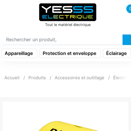
icon menu burger
Tout le matériel électrique
Appareillage
Protection et enveloppe
Éclairage
Accueil
Produits
Accessoires et outillage
Électrop