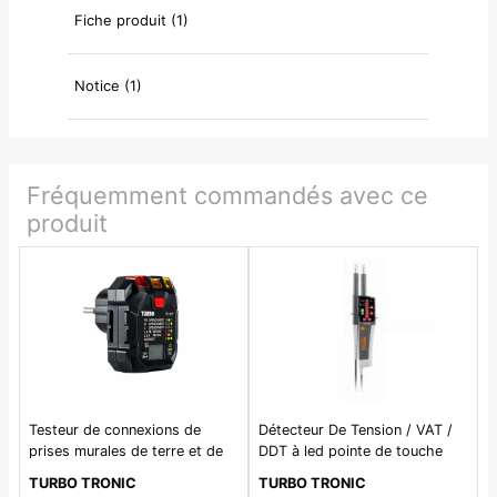
Fiche produit (1)
Notice (1)
Fréquemment commandés avec ce
produit
Testeur de connexions de
Détecteur De Tension / VAT /
prises murales de terre et de
DDT à led pointe de touche
différentiels 30mA. Mesure de
IP2X cat IV 600V
TURBO TRONIC
TURBO TRONIC
tension 180 à 250V. 50/60Hz.