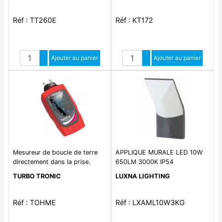
Dimensions 103 x 53 x 33mm.
Réf : TT260E
Réf : KT172
Quantité
Quantité
Augmenter quantité
Ajouter au panier
Augmenter quantité
Ajouter au panier
Diminuer quantité
Diminuer quantité
Mesureur de boucle de terre
APPLIQUE MURALE LED 10W
directement dans la prise.
650LM 3000K IP54
Dimensions: 100 x 75 x 63
TURBO TRONIC
LUXNA LIGHTING
mm. Pour schémas de liaison à
la terre de type TT . Conforme
CEI61557-1. CEI61557 CAT III
Réf : TOHME
Réf : LXAML10W3KG
300V