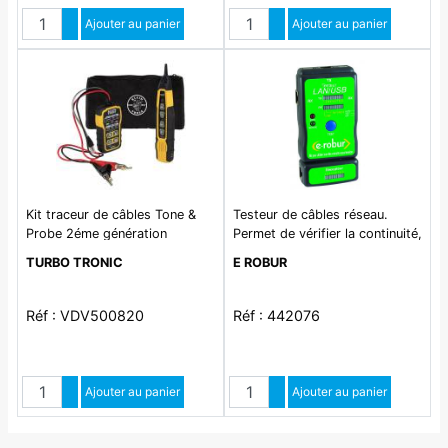
Quantité
Quantité
Augmenter quantité
Ajouter au panier
Augmenter quantité
Ajouter au panier
Diminuer quantité
Diminuer quantité
Kit traceur de câbles Tone &
Testeur de câbles réseau.
Probe 2éme génération
Permet de vérifier la continuité,
les courts-circuits, les circuits
TURBO TRONIC
E ROBUR
ouverts et les croisements.
Pour connecteurs RJ12-RJ45,
téléphone et USB
Réf : VDV500820
Réf : 442076
Quantité
Quantité
Augmenter quantité
Ajouter au panier
Augmenter quantité
Ajouter au panier
Diminuer quantité
Diminuer quantité