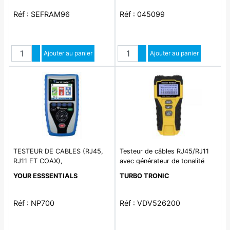
Réf : SEFRAM96
Réf : 045099
Quantité
Quantité
Augmenter quantité
Ajouter au panier
Augmenter quantité
Ajouter au panier
Diminuer quantité
Diminuer quantité
TESTEUR DE CABLES (RJ45,
Testeur de câbles RJ45/RJ11
RJ11 ET COAX),
avec générateur de tonalité
LAN SCOUT. Nécessite une
YOUR ESSSENTIALS
TURBO TRONIC
sonde VDV500123. Grand
écran LCD rétroéclairé.
Réf : NP700
Réf : VDV526200