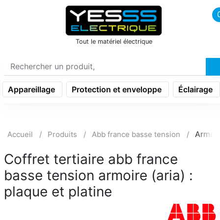
icon menu burger
Tout le matériel électrique
Appareillage
Protection et enveloppe
Éclairage
Armoir
Accueil
Produits
Abb france basse tension
Coffret tertiaire abb france
basse tension armoire (aria) :
plaque et platine