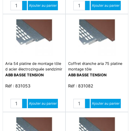
Quantité
Quantité
Augmenter quantité
Ajouter au panier
Augmenter quantité
Ajouter au panier
Diminuer quantité
Diminuer quantité
Aria 54 platine de montage tôle
Coffret étanche aria 75 platine
d acier électrozinguée sendzimir
montage tôle
2mm
ABB BASSE TENSION
ABB BASSE TENSION
Réf : 831053
Réf : 831082
Quantité
Quantité
Augmenter quantité
Ajouter au panier
Augmenter quantité
Ajouter au panier
Diminuer quantité
Diminuer quantité