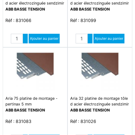
d acier électrozinguée sendzimir
d acier électrozinguée sendzimir
2mm
2mm
ABB BASSE TENSION
ABB BASSE TENSION
Réf : 831066
Réf : 831099
Quantité
Quantité
Augmenter quantité
Ajouter au panier
Augmenter quantité
Ajouter au panier
Diminuer quantité
Diminuer quantité
Aria 75 platine de montage -
Aria 32 platine de montage tôle
pertinax 5 mm
d acier électrozinguée sendzimir
2mm
ABB BASSE TENSION
ABB BASSE TENSION
Réf : 831083
Réf : 831026