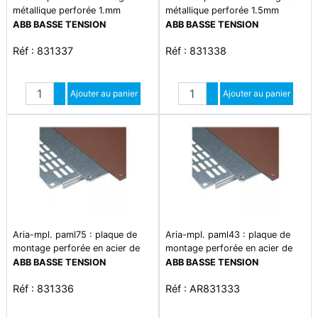
métallique perforée 1.mm
métallique perforée 1.5mm
ABB BASSE TENSION
ABB BASSE TENSION
Réf : 831337
Réf : 831338
Quantité
Quantité
Augmenter quantité
Ajouter au panier
Augmenter quantité
Ajouter au panier
Diminuer quantité
Diminuer quantité
Aria-mpl. paml75 : plaque de
Aria-mpl. paml43 : plaque de
montage perforée en acier de
montage perforée en acier de
1.5 mm. 650x450 mm -
1.5 mm. 350x250 mm -
ABB BASSE TENSION
ABB BASSE TENSION
accessoires pour coffret
accessoires pour coffret
Réf : 831336
Réf : AR831333
polyester aria 75.
polyester aria 43.