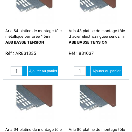
Aria 64 platine de montage tôle
Aria 43 platine de montage tôle
métallique perforée 1.5mm
d acier électrozinguée sendzimir
2mm
ABB BASSE TENSION
ABB BASSE TENSION
Réf : AR831335
Réf : 831037
Quantité
Quantité
Augmenter quantité
Ajouter au panier
Augmenter quantité
Ajouter au panier
Diminuer quantité
Diminuer quantité
Aria 64 platine de montage tôle
Aria 86 platine de montage tôle