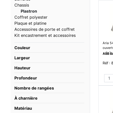
Chassis
Plastron
Coffret polyester
Plaque et platine
Accessoires de porte et coffret
Kit encastrement et accessoires
Aria 5
Couleur
ouvert
rail din
ABB B
Largeur
Réf :
Hauteur
Profondeur
Nombre de rangées
À charnière
Matériau