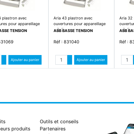
4 plastron avec
Aria 43 plastron avec
Aria 32
ures pour appareillage
ouvertures pour appareillage
ouvertu
rail din
rail din
ASSE TENSION
ABB BASSE TENSION
ABB BA
 831069
Réf : 831040
Réf : 
Quantité
Quantité
Augmenter quantité
Ajouter au panier
Augmenter quantité
Ajouter au panier
Diminuer quantité
Diminuer quantité
its
Outils et conseils
eurs produits
Partenaires