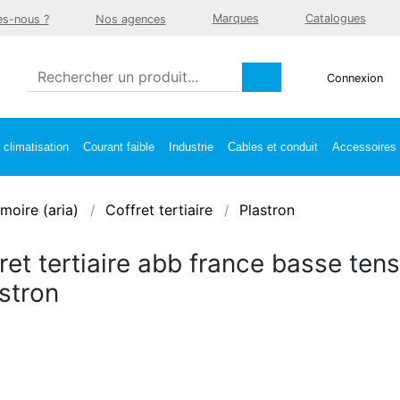
Marques
Catalogues
s-nous ?
Nos agences
Connexion
climatisation
Courant faible
Industrie
Cables et conduit
Accessoires e
moire (aria)
Coffret tertiaire
Plastron
ret tertiaire abb france basse tens
astron