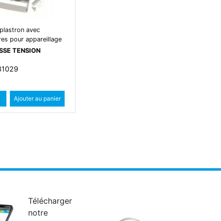
 plastron avec
res pour appareillage
SSE TENSION
831029
Quantité
Augmenter quantité
Ajouter au panier
Diminuer quantité
Télécharger
notre