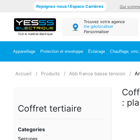
Rejoignez-nous ! Espace Carrières
Qui somme
Trouvez votre agence
me géolocaliser
Personnaliser
Tout le matériel électrique
Appareillage
Protection et enveloppe
Éclairage
Chauffage, vmc, 
Ar
Accueil
Produits
Abb france basse tension
Coff
: pl
Coffret tertiaire
Categories
Serrures