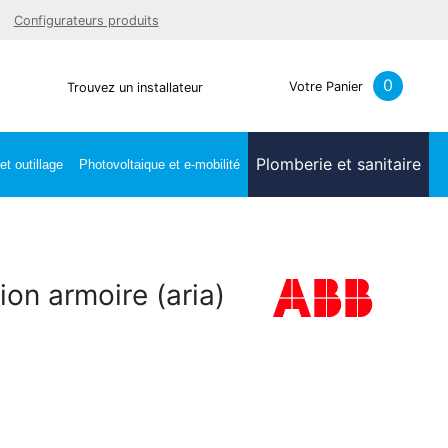
Facebook
Youtube
LinkedIn
Instagra
Configurateurs produits
0
Votre Panier
Trouvez un installateur
Plomberie et sanitaire
t outillage
Photovoltaique et e-mobilité
ion armoire (aria)