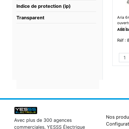
Indice de protection (ip)
Transparent
Aria 6
ouvert
rail din
ABB B
Réf :
Nos produ
Avec plus de 300 agences
Configurat
commerciales, YESSS Électrique