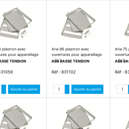
4 plastron avec
Aria 86 plastron avec
Aria 75 
ures pour appareillage
ouvertures pour appareillage
ouvertu
rail din
rail din
ASSE TENSION
ABB BASSE TENSION
ABB BA
 831056
Réf : 831102
Réf : 
Quantité
Quantité
Augmenter quantité
Ajouter au panier
Augmenter quantité
Ajouter au panier
Diminuer quantité
Diminuer quantité