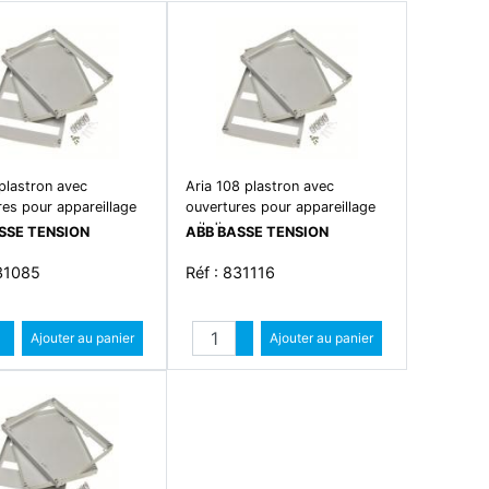
plastron avec
Aria 108 plastron avec
res pour appareillage
ouvertures pour appareillage
rail din
SSE TENSION
ABB BASSE TENSION
831085
Réf : 831116
Quantité
Quantité
Augmenter quantité
Ajouter au panier
Augmenter quantité
Ajouter au panier
Diminuer quantité
Diminuer quantité