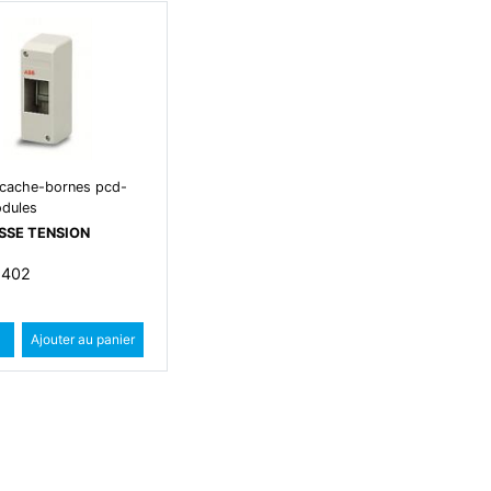
 cache-bornes pcd-
dules
SSE TENSION
2402
Quantité
Augmenter quantité
Ajouter au panier
Diminuer quantité