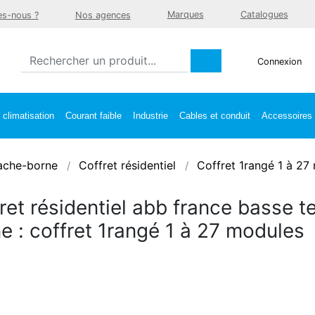
Marques
Catalogues
s-nous ?
Nos agences
Connexion
climatisation
Courant faible
Industrie
Cables et conduit
Accessoires e
ache-borne
Coffret résidentiel
Coffret 1rangé 1 à 27
ret résidentiel abb france basse 
e : coffret 1rangé 1 à 27 modules