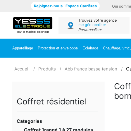
Rejoignez-nous ! Espace Carrières
Qui somme
Trouvez votre agence
me géolocaliser
Personnaliser
Tout le matériel électrique
Appareillage
Protection et enveloppe
Éclairage
Chauffage, vmc, 
C
Accueil
Produits
Abb france basse tension
Coff
born
Coffret résidentiel
Categories
Coffret 1rangé 1 à 27 modules