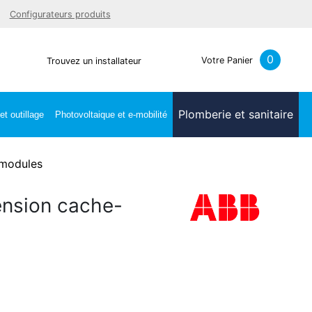
Facebook
Youtube
LinkedIn
Instagra
Configurateurs produits
0
Votre Panier
Trouvez un installateur
Plomberie et sanitaire
t outillage
Photovoltaique et e-mobilité
 modules
tension cache-