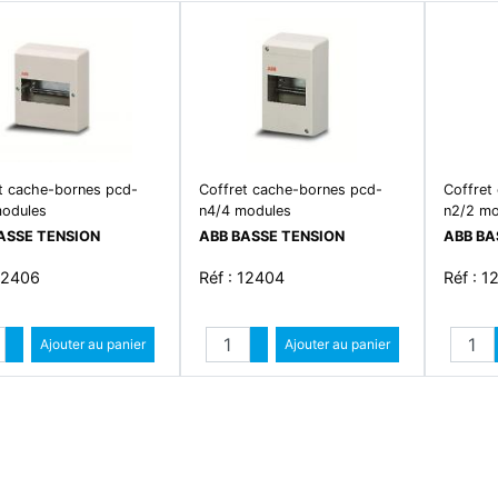
t cache-bornes pcd-
Coffret cache-bornes pcd-
Coffret
modules
n4/4 modules
n2/2 mo
ASSE TENSION
ABB BASSE TENSION
ABB BA
 12406
Réf : 12404
Réf : 1
Quantité
Quantité
Augmenter quantité
Ajouter au panier
Augmenter quantité
Ajouter au panier
Diminuer quantité
Diminuer quantité