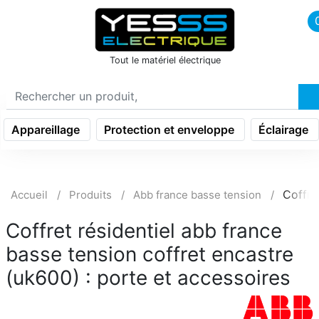
icon menu burger
Tout le matériel électrique
Appareillage
Protection et enveloppe
Éclairage
Coffre
Accueil
Produits
Abb france basse tension
Coffret résidentiel abb france
basse tension coffret encastre
(uk600) : porte et accessoires