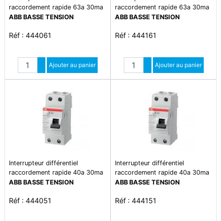
raccordement rapide 63a 30ma
raccordement rapide 63a 30ma
type ac
type a
ABB BASSE TENSION
ABB BASSE TENSION
Réf : 444061
Réf : 444161
Quantité
Quantité
Augmenter quantité
Ajouter au panier
Augmenter quantité
Ajouter au panier
Diminuer quantité
Diminuer quantité
Interrupteur différentiel
Interrupteur différentiel
raccordement rapide 40a 30ma
raccordement rapide 40a 30ma
type ac
type a
ABB BASSE TENSION
ABB BASSE TENSION
Réf : 444051
Réf : 444151