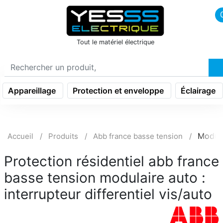
icon menu burger
Tout le matériel électrique
Appareillage
Protection et enveloppe
Éclairage
Modula
Accueil
Produits
Abb france basse tension
Protection résidentiel abb france
basse tension modulaire auto :
interrupteur differentiel vis/auto