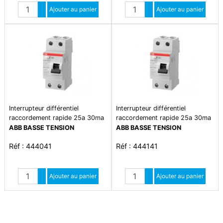
Quantité
Quantité
Augmenter quantité
Ajouter au panier
Augmenter quantité
Ajouter au panier
Diminuer quantité
Diminuer quantité
Interrupteur différentiel
Interrupteur différentiel
raccordement rapide 25a 30ma
raccordement rapide 25a 30ma
type ac
type a
ABB BASSE TENSION
ABB BASSE TENSION
Réf : 444041
Réf : 444141
Quantité
Quantité
Augmenter quantité
Ajouter au panier
Augmenter quantité
Ajouter au panier
Diminuer quantité
Diminuer quantité