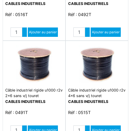
CABLES INDUSTRIELS
CABLES INDUSTRIELS
Réf : 0516T
Réf : 0492T
Quantité
Quantité
Augmenter quantité
Ajouter au panier
Augmenter quantité
Ajouter au panier
Diminuer quantité
Diminuer quantité
Câble industriel rigide u1000 r2v
Câble industriel rigide u1000 r2v
2x6 sans v/j touret
4x6 sans v/j touret
CABLES INDUSTRIELS
CABLES INDUSTRIELS
Réf : 0491T
Réf : 0515T
Quantité
Quantité
Augmenter quantité
Ajouter au panier
Augmenter quantité
Ajouter au panier