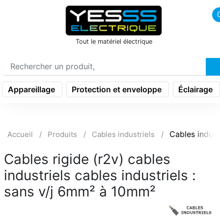
icon menu burger
Tout le matériel électrique
Appareillage
Protection et enveloppe
Éclairage
Cables indust
Accueil
Produits
Cables industriels
Cables rigide (r2v) cables
industriels cables industriels :
sans v/j 6mm² à 10mm²