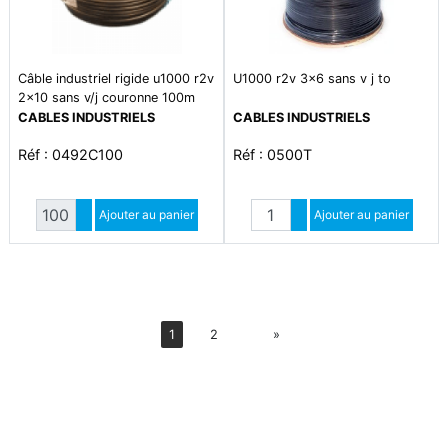
Câble industriel rigide u1000 r2v
U1000 r2v 3x6 sans v j to
2x10 sans v/j couronne 100m
CABLES INDUSTRIELS
CABLES INDUSTRIELS
Réf : 0492C100
Réf : 0500T
Quantité
Quantité
Augmenter quantité
Ajouter au panier
Augmenter quantité
Ajouter au panier
Diminuer quantité
Diminuer quantité
Suiv
1
2
»