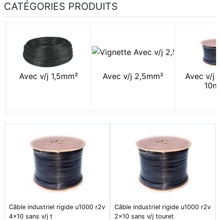
CATÉGORIES PRODUITS
Avec v/j 1,5mm²
Avec v/j 2,5mm²
Avec v/j 
10m
Câble industriel rigide u1000 r2v
Câble industriel rigide u1000 r2v
4x10 sans v/j t
2x10 sans v/j touret