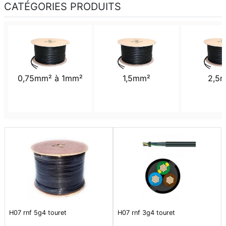
CATÉGORIES PRODUITS
0,75mm² à 1mm²
1,5mm²
2,5
H07 rnf 5g4 touret
H07 rnf 3g4 touret