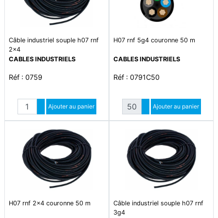
Câble industriel souple h07 rnf
H07 rnf 5g4 couronne 50 m
2x4
CABLES INDUSTRIELS
CABLES INDUSTRIELS
Réf : 0759
Réf : 0791C50
Quantité
Quantité
Augmenter quantité
Ajouter au panier
Augmenter quantité
Ajouter au panier
Diminuer quantité
Diminuer quantité
H07 rnf 2x4 couronne 50 m
Câble industriel souple h07 rnf
3g4