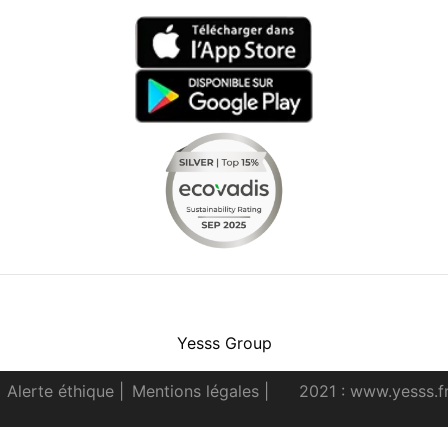
Facebook
Instagram
Youtube
LinkedIn
Yesss Group
Alerte éthique
|
Mentions légales
|
2021 : www.yesss.f