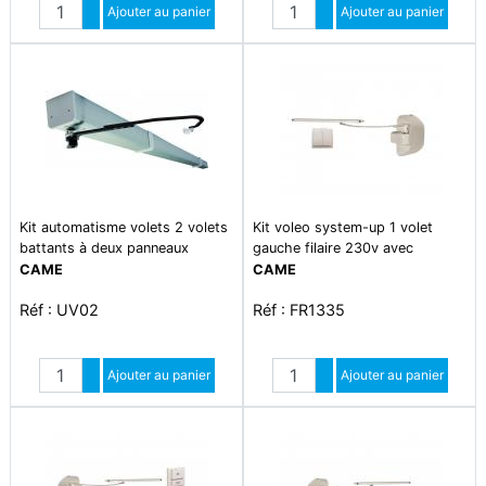
Quantité
Quantité
Augmenter quantité
Ajouter au panier
Augmenter quantité
Ajouter au panier
Diminuer quantité
Diminuer quantité
Kit automatisme volets 2 volets
Kit voleo system-up 1 volet
battants à deux panneaux
gauche filaire 230v avec
articulés
interrupteur
CAME
CAME
Réf : UV02
Réf : FR1335
Quantité
Quantité
Augmenter quantité
Ajouter au panier
Augmenter quantité
Ajouter au panier
Diminuer quantité
Diminuer quantité