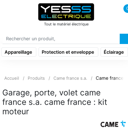
icon menu burger
Tout le matériel électrique
Appareillage
Protection et enveloppe
Éclairage
Came france
Accueil
Produits
Came france s.a.
Garage, porte, volet came
france s.a. came france : kit
moteur