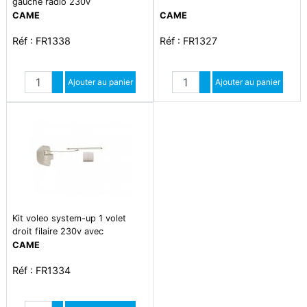
gauche radio 230v
CAME
CAME
Réf : FR1338
Réf : FR1327
Quantité
Quantité
Augmenter quantité
Ajouter au panier
Augmenter quantité
Ajouter au panier
Diminuer quantité
Diminuer quantité
Kit voleo system-up 1 volet
droit filaire 230v avec
interrupteur
CAME
Réf : FR1334
Quantité