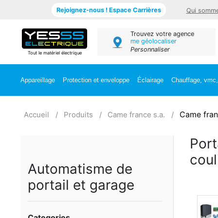
Rejoignez-nous ! Espace Carrières
Qui somme
Trouvez votre agence
me géolocaliser
Personnaliser
Tout le matériel électrique
Appareillage
Protection et enveloppe
Éclairage
Chauffage, vmc, 
Came fran
Accueil
Produits
Came france s.a.
Port
coul
Automatisme de
portail et garage
Categories