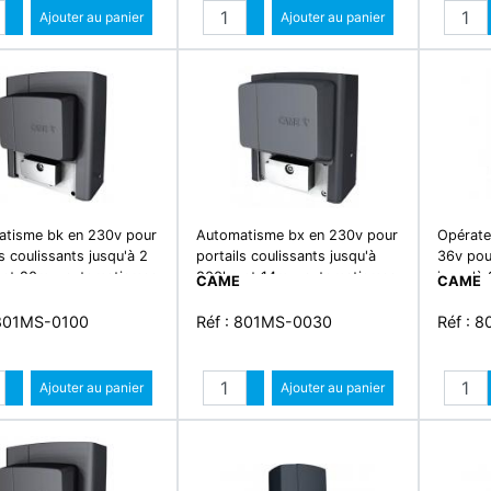
Quantité
Quantité
Augmenter quantité
Ajouter au panier
Augmenter quantité
Ajouter au panier
Diminuer quantité
Diminuer quantité
tisme bk en 230v pour
Automatisme bx en 230v pour
Opérate
s coulissants jusqu'à 2
portails coulissants jusqu'à
36v pour
et 20m - automatismes
800kg et 14m - automatismes
jusqu'à
CAME
CAME
risation coulissant
- motorisation coulissant
connect 
coulissa
 801MS-0100
Réf : 801MS-0030
Réf : 
Quantité
Quantité
Augmenter quantité
Ajouter au panier
Augmenter quantité
Ajouter au panier
Diminuer quantité
Diminuer quantité