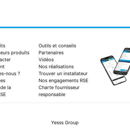
its
Outils et conseils
eurs produits
Partenaires
acter
Vidéos
nt
Nos réalisations
s-nous ?
Trouver un installateur
es
Nos engagements RSE
 de la
Charte fournisseur
RSE
responsable
Facebook
Instagram
Youtube
LinkedIn
Yesss Group