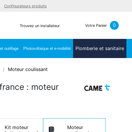
Facebook
Youtube
LinkedIn
Instagra
Configurateurs produits
0
Votre Panier
Trouvez un installateur
Plomberie et sanitaire
t outillage
Photovoltaique et e-mobilité
Moteur coulissant
france : moteur
Kit moteur
Moteur