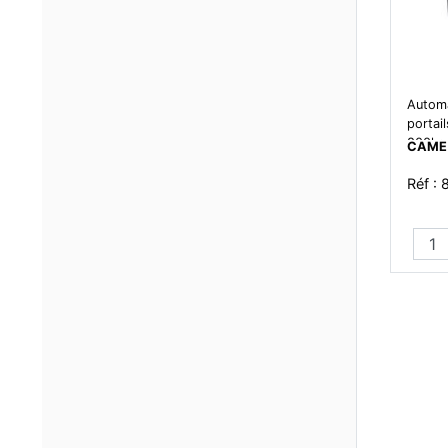
Automa
portail
800kg 
CAME
- moto
Réf :