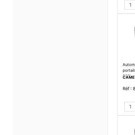
Automa
portail
200kg 
CAME
- moto
Réf :