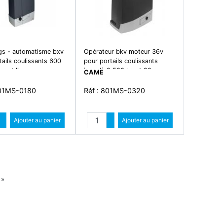
s - automatisme bxv
Opérateur bkv moteur 36v
ails coulissants 600
pour portails coulissants
nect line -
jusqu'à 2 500 kg et 20m -
CAME
tion coulissant
connect line - motorisation
coulissant
801MS-0180
Réf : 801MS-0320
Quantité
Quantité
Augmenter quantité
Ajouter au panier
Augmenter quantité
Ajouter au panier
Diminuer quantité
Diminuer quantité
Suiv
»