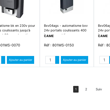
tisme bk en 230v pour
Bxv04ags - automatisme bxv
Bxv06ag
s coulissants jusqu'à
24v portails coulissants 400
24v port
et 20m - automatismes
kg - connect line -
kg - con
CAME
CAME
risation coulissant
motorisation coulissant
motorisa
 801MS-0070
Réf : 801MS-0150
Réf : 
Quantité
Quantité
Augmenter quantité
Ajouter au panier
Augmenter quantité
Ajouter au panier
Diminuer quantité
Diminuer quantité
1
2
Suiv