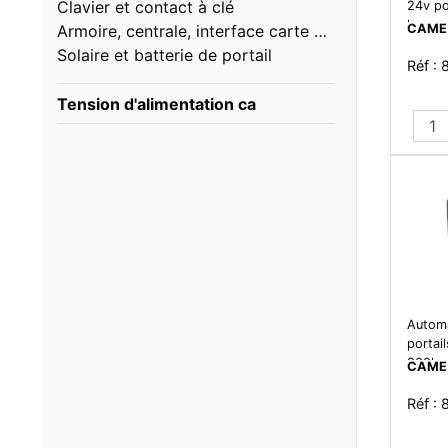
Clavier et contact à clé
24v po
kg - co
Armoire, centrale, interface carte de commande
CAME
motori
Solaire et batterie de portail
Réf :
Tension d'alimentation ca
Automa
portail
200kg 
CAME
- moto
Réf :