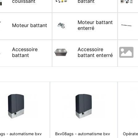
coulissant
battant
Moteur battant
Moteur battant
enterré
Accessoire
Accessoire
battant
battant enterré
gs - automatisme bxv
Bxv08ags - automatisme bxv
Opérate