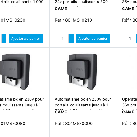
rtails coulissants 1 000
24v portails coulissants 800
36v pour
nnect line -
kg - connect line -
jusqu'à
CAME
CAME
sation coulissant
motorisation coulissant
connect 
coulissa
 801MS-0230
Réf : 801MS-0210
Réf : 
Quantité
Quantité
Augmenter quantité
Ajouter au panier
Augmenter quantité
Ajouter au panier
Diminuer quantité
Diminuer quantité
tisme bk en 230v pour
Automatisme bk en 230v pour
Opérate
s coulissants jusqu'à 1
portails coulissants jusqu'à 1
36v pour
et 20m - automatismes
800kg et 20m - automatismes
jusqu'à
CAME
CAME
risation coulissant
- motorisation coulissant
connect 
coulissa
 801MS-0080
Réf : 801MS-0090
Réf : 