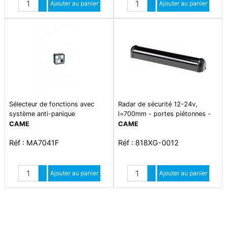
Augmenter quantité
Ajouter au panier
Augmenter quantité
Ajouter au panier
Diminuer quantité
Diminuer quantité
Sélecteur de fonctions avec
Radar de sécurité 12-24v,
système anti-panique
l=700mm - portes piétonnes -
radars
CAME
CAME
Réf : MA7041F
Réf : 818XG-0012
Quantité
Quantité
Augmenter quantité
Ajouter au panier
Augmenter quantité
Ajouter au panier
Diminuer quantité
Diminuer quantité