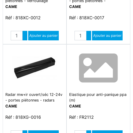
piétonnes - verrouillage
- portes piétonnes -
accessoires poutres
CAME
CAME
Réf : 818XC-0012
Réf : 818XC-0017
Quantité
Quantité
Augmenter quantité
Ajouter au panier
Augmenter quantité
Ajouter au panier
Diminuer quantité
Diminuer quantité
Radar mw+ir ouvert/séc 12-24v
Elastique pour anti-panique ppa
- portes piétonnes - radars
(m)
CAME
CAME
Réf : 818XG-0016
Réf : FR2112
Quantité
Quantité