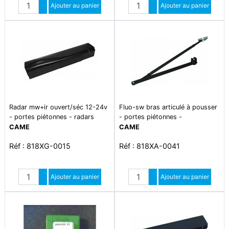
Quantité
Quantité
Augmenter quantité
Ajouter au panier
Augmenter quantité
Ajouter au panier
Diminuer quantité
Diminuer quantité
Radar mw+ir ouvert/séc 12-24v
Fluo-sw bras articulé à pousser
- portes piétonnes - radars
- portes piétonnes -
accessoires poutres
CAME
CAME
Réf : 818XG-0015
Réf : 818XA-0041
Quantité
Quantité
Augmenter quantité
Ajouter au panier
Augmenter quantité
Ajouter au panier
Diminuer quantité
Diminuer quantité