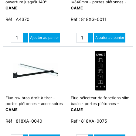
ouverture jusqu'à 140°
l=340mm - portes piétonnes -
radars
CAME
CAME
Réf : A4370
Réf : 818XG-0011
Quantité
Quantité
Augmenter quantité
Ajouter au panier
Augmenter quantité
Ajouter au panier
Diminuer quantité
Diminuer quantité
Fluo-sw bras droit à tirer -
Fluo sélecteur de fonctions slim
portes piétonnes - accessoires
basic - portes piétonnes -
poutres
sélecteur
CAME
CAME
Réf : 818XA-0040
Réf : 818XA-0075