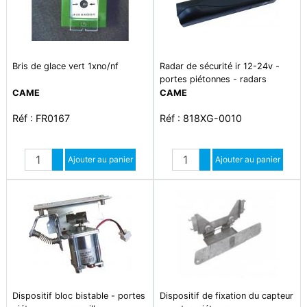
Bris de glace vert 1xno/nf
Radar de sécurité ir 12-24v -
portes piétonnes - radars
CAME
CAME
Réf : FR0167
Réf : 818XG-0010
Quantité
Quantité
Augmenter quantité
Ajouter au panier
Augmenter quantité
Ajouter au panier
Diminuer quantité
Diminuer quantité
Dispositif bloc bistable - portes
Dispositif de fixation du capteur