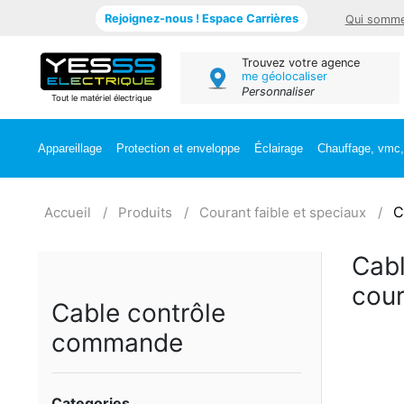
Rejoignez-nous ! Espace Carrières
Qui somme
Trouvez votre agence
me géolocaliser
Personnaliser
Tout le matériel électrique
Appareillage
Protection et enveloppe
Éclairage
Chauffage, vmc, 
C
Accueil
Produits
Courant faible et speciaux
Cabl
cour
Cable contrôle
commande
Categories