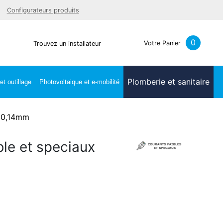
Facebook
Youtube
LinkedIn
Instagra
Configurateurs produits
0
Votre Panier
Trouvez un installateur
Plomberie et sanitaire
t outillage
Photovoltaique et e-mobilité
0,14mm
le et speciaux