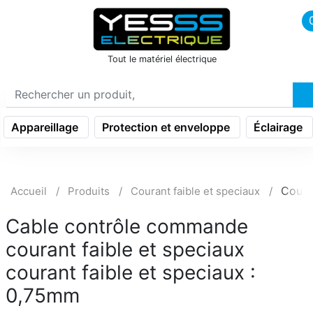
icon menu burger
Tout le matériel électrique
Appareillage
Protection et enveloppe
Éclairage
Coura
Accueil
Produits
Courant faible et speciaux
Cable contrôle commande
courant faible et speciaux
courant faible et speciaux :
0,75mm