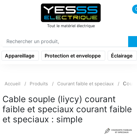
icon menu burger
Tout le matériel électrique
Appareillage
Protection et enveloppe
Éclairage
Coura
Accueil
Produits
Courant faible et speciaux
Cable souple (liycy) courant
faible et speciaux courant faible
et speciaux : simple