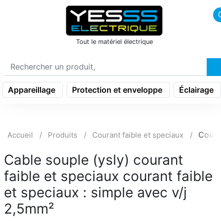
icon menu burger
Tout le matériel électrique
Appareillage
Protection et enveloppe
Éclairage
Coura
Accueil
Produits
Courant faible et speciaux
Cable souple (ysly) courant
faible et speciaux courant faible
et speciaux : simple avec v/j
2,5mm²