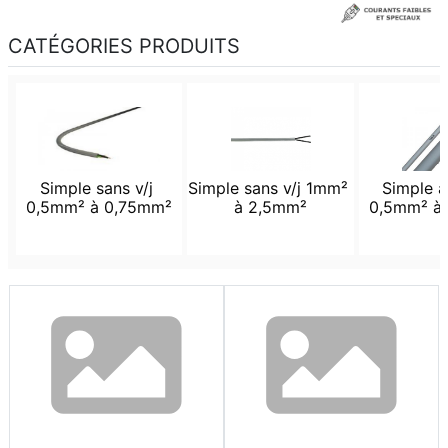
CATÉGORIES PRODUITS
Simple sans v/j 
Simple sans v/j 1mm² 
Simple av
0,5mm² à 0,75mm²
à 2,5mm²
0,5mm² à