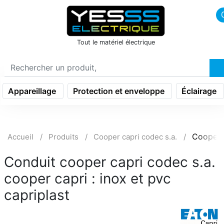
icon menu burger
Tout le matériel électrique
Appareillage
Protection et enveloppe
Éclairage
Cooper 
Accueil
Produits
Cooper capri codec s.a.
Conduit cooper capri codec s.a.
cooper capri : inox et pvc
capriplast