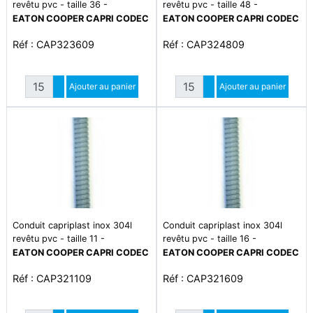
revêtu pvc - taille 36 -
revêtu pvc - taille 48 -
écrasement 1250 n - traction
écrasement 1250 n - traction
EATON COOPER CAPRI CODEC
EATON COOPER CAPRI CODEC
500 n - plage de température
500 n - plage de température
Réf : CAP323609
Réf : CAP324809
-5°c à +60°c
-5°c à +60°c
Quantité
Quantité
Augmenter quantité
Ajouter au panier
Augmenter quantité
Ajouter au panier
Diminuer quantité
Diminuer quantité
Conduit capriplast inox 304l
Conduit capriplast inox 304l
revêtu pvc - taille 11 -
revêtu pvc - taille 16 -
écrasement 1250 n - traction
écrasement 1250 n - traction
EATON COOPER CAPRI CODEC
EATON COOPER CAPRI CODEC
500 n - plage de température
500 n - plage de température
Réf : CAP321109
Réf : CAP321609
-5°c à +60°c
-5°c à +60°c