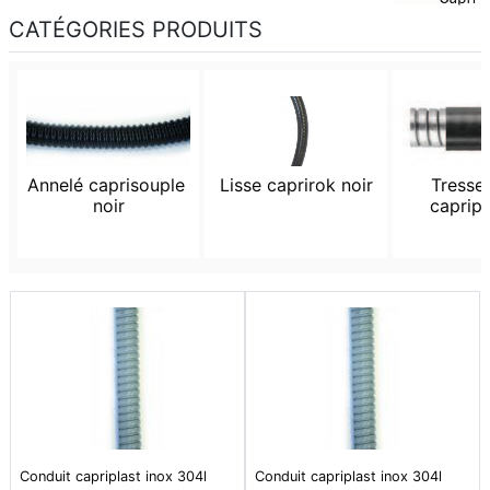
CATÉGORIES PRODUITS
Annelé caprisouple 
Lisse caprirok noir
Tresse 
noir
capripl
Conduit capriplast inox 304l
Conduit capriplast inox 304l