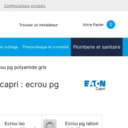
Facebook
Youtube
LinkedIn
Instagra
Configurateurs produits
0
Votre Panier
Trouvez un installateur
Plomberie et sanitaire
t outillage
Photovoltaique et e-mobilité
ou pg polyamide gris
capri : ecrou pg
Ecrou iso
Ecrou pg laiton