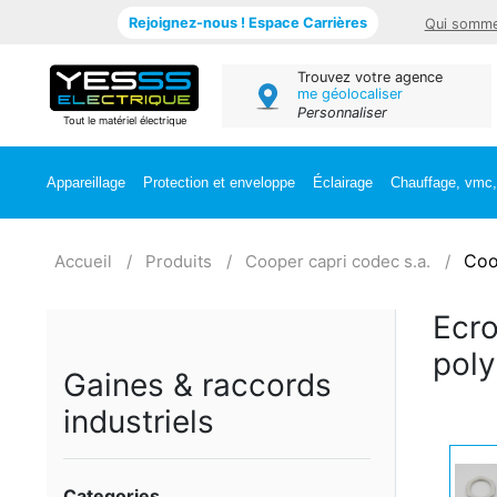
Rejoignez-nous ! Espace Carrières
Qui somme
Trouvez votre agence
me géolocaliser
Personnaliser
Tout le matériel électrique
Appareillage
Protection et enveloppe
Éclairage
Chauffage, vmc, 
Coo
Accueil
Produits
Cooper capri codec s.a.
Ecro
poly
Gaines & raccords
industriels
Categories