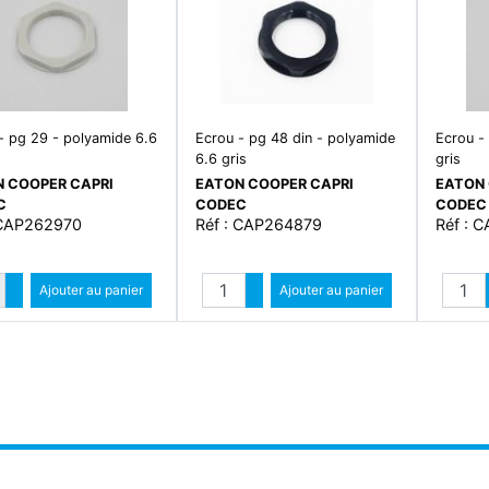
- pg 29 - polyamide 6.6
Ecrou - pg 48 din - polyamide
Ecrou -
6.6 gris
gris
 COOPER CAPRI
EATON COOPER CAPRI
EATON 
C
CODEC
CODEC
 CAP262970
Réf : CAP264879
Réf : 
Quantité
Quantité
Augmenter quantité
Ajouter au panier
Augmenter quantité
Ajouter au panier
Diminuer quantité
Diminuer quantité