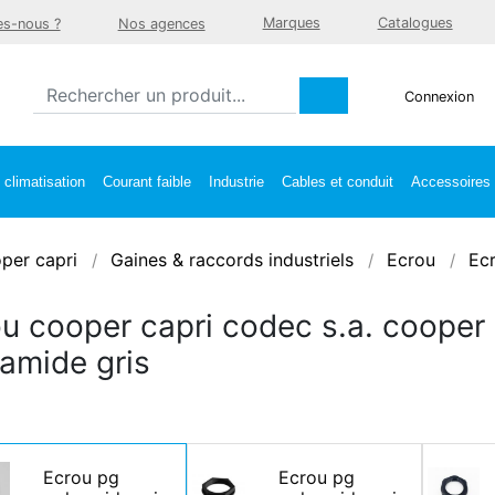
Marques
Catalogues
s-nous ?
Nos agences
Connexion
climatisation
Courant faible
Industrie
Cables et conduit
Accessoires e
per capri
Gaines & raccords industriels
Ecrou
Ecr
u cooper capri codec s.a. cooper 
amide gris
Ecrou pg
Ecrou pg