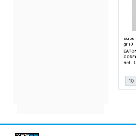
Ecrou 
gris0
EATON
CODE
Réf :