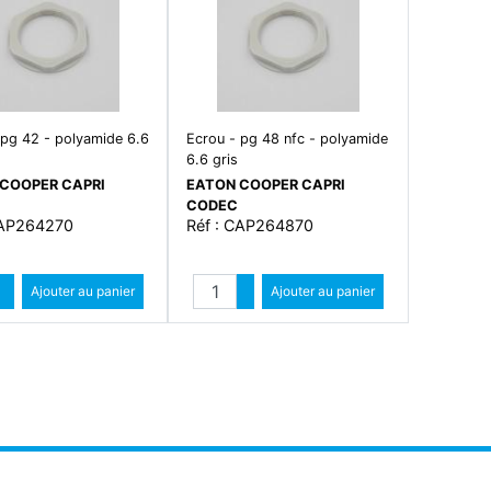
 pg 42 - polyamide 6.6
Ecrou - pg 48 nfc - polyamide
6.6 gris
COOPER CAPRI
EATON COOPER CAPRI
CODEC
CAP264270
Réf : CAP264870
Quantité
Quantité
Augmenter quantité
Ajouter au panier
Augmenter quantité
Ajouter au panier
Diminuer quantité
Diminuer quantité