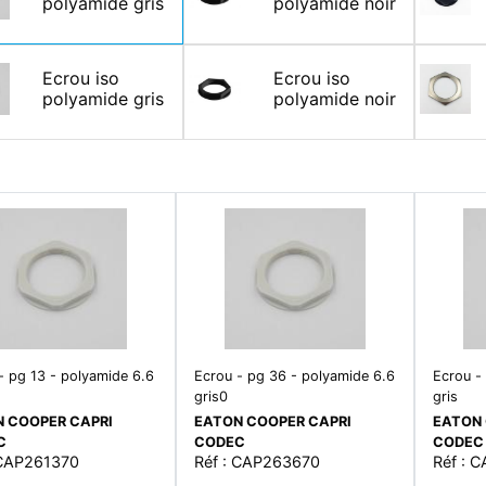
polyamide gris
polyamide noir
Ecrou iso
Ecrou iso
polyamide gris
polyamide noir
- pg 13 - polyamide 6.6
Ecrou - pg 36 - polyamide 6.6
Ecrou -
gris0
gris
 COOPER CAPRI
EATON COOPER CAPRI
EATON 
C
CODEC
CODEC
 CAP261370
Réf : CAP263670
Réf : 