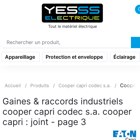
icon menu burger
Tout le matériel électrique
Appareillage
Protection et enveloppe
Éclairage
Cooper 
Accueil
Produits
Cooper capri codec s.a.
Gaines & raccords industriels
cooper capri codec s.a. cooper
capri : joint - page 3