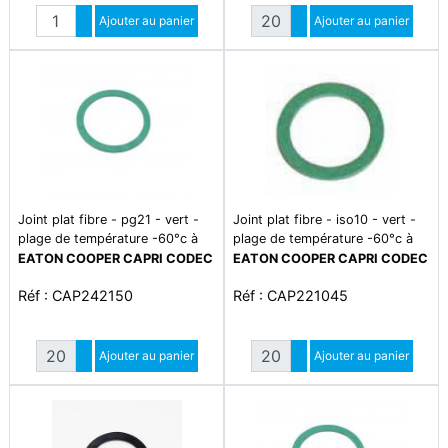
Quantité
Quantité
Augmenter quantité
Ajouter au panier
Augmenter quantité
Ajouter au panier
Diminuer quantité
Diminuer quantité
Joint plat fibre - pg21 - vert -
Joint plat fibre - iso10 - vert -
plage de température -60°c à
plage de température -60°c à
+140°c
+140°c
EATON COOPER CAPRI CODEC
EATON COOPER CAPRI CODEC
Réf : CAP242150
Réf : CAP221045
Quantité
Quantité
Augmenter quantité
Ajouter au panier
Augmenter quantité
Ajouter au panier
Diminuer quantité
Diminuer quantité