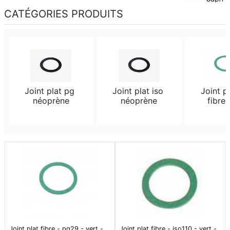
CATÉGORIES PRODUITS
Joint plat pg 
Joint plat iso 
Joint pl
néoprène
néoprène
fibre,
Joint plat fibre - pg29 - vert -
Joint plat fibre - iso110 - vert -