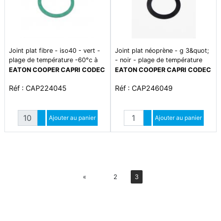
Joint plat fibre - iso40 - vert -
Joint plat néoprène - g 3&quot;
plage de température -60°c à
- noir - plage de température
+140°c0
-35°c à +120°c
EATON COOPER CAPRI CODEC
EATON COOPER CAPRI CODEC
Réf : CAP224045
Réf : CAP246049
Quantité
Quantité
Augmenter quantité
Ajouter au panier
Augmenter quantité
Ajouter au panier
Diminuer quantité
Diminuer quantité
Préc
«
2
3