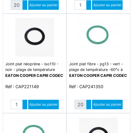
Quantité
Quantité
Augmenter quantité
Ajouter au panier
Augmenter quantité
Ajouter au panier
Diminuer quantité
Diminuer quantité
Joint plat néoprène - iso110 -
Joint plat fibre - pg13 - vert -
noir - plage de température
plage de température -60°c à
-35°c à +120°c
+140°c
EATON COOPER CAPRI CODEC
EATON COOPER CAPRI CODEC
Réf : CAP221149
Réf : CAP241350
Quantité
Quantité
Augmenter quantité
Ajouter au panier
Augmenter quantité
Ajouter au panier
Diminuer quantité
Diminuer quantité