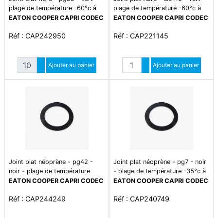
plage de température -60°c à
plage de température -60°c à
+140°c0
+140°c
EATON COOPER CAPRI CODEC
EATON COOPER CAPRI CODEC
Réf : CAP242950
Réf : CAP221145
Quantité
Quantité
Augmenter quantité
Ajouter au panier
Augmenter quantité
Ajouter au panier
Diminuer quantité
Diminuer quantité
Joint plat néoprène - pg42 -
Joint plat néoprène - pg7 - noir
noir - plage de température
- plage de température -35°c à
-35°c à +120°c
+120°c
EATON COOPER CAPRI CODEC
EATON COOPER CAPRI CODEC
Réf : CAP244249
Réf : CAP240749