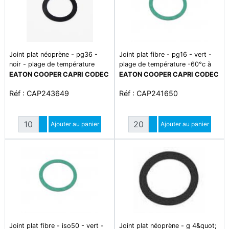
Joint plat néoprène - pg36 -
Joint plat fibre - pg16 - vert -
noir - plage de température
plage de température -60°c à
-35°c à +120°c
+140°c
EATON COOPER CAPRI CODEC
EATON COOPER CAPRI CODEC
Réf : CAP243649
Réf : CAP241650
Quantité
Quantité
Augmenter quantité
Ajouter au panier
Augmenter quantité
Ajouter au panier
Diminuer quantité
Diminuer quantité
Joint plat fibre - iso50 - vert -
Joint plat néoprène - g 4&quot;