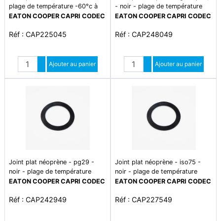
plage de température -60°c à
- noir - plage de température
+140°c
-35°c à +120°c
EATON COOPER CAPRI CODEC
EATON COOPER CAPRI CODEC
Réf : CAP225045
Réf : CAP248049
Quantité
Quantité
Augmenter quantité
Ajouter au panier
Augmenter quantité
Ajouter au panier
Diminuer quantité
Diminuer quantité
Joint plat néoprène - pg29 -
Joint plat néoprène - iso75 -
noir - plage de température
noir - plage de température
-35°c à +120°c
-35°c à +120°c
EATON COOPER CAPRI CODEC
EATON COOPER CAPRI CODEC
Réf : CAP242949
Réf : CAP227549