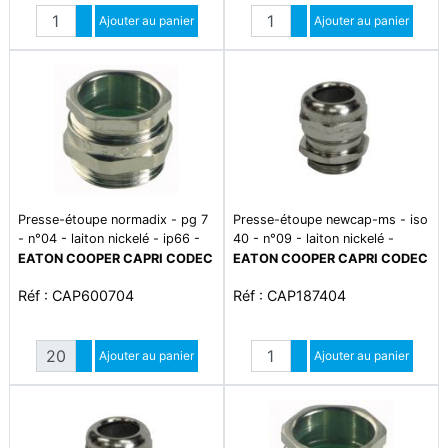
Quantité
Quantité
Augmenter quantité
Ajouter au panier
Augmenter quantité
Ajouter au panier
Diminuer quantité
Diminuer quantité
Presse-étoupe normadix - pg 7
Presse-étoupe newcap-ms - iso
- n°04 - laiton nickelé - ip66 -
40 - n°09 - laiton nickelé -
plage température -5°c à +70°c
ip66/68 - plage de température
EATON COOPER CAPRI CODEC
EATON COOPER CAPRI CODEC
- cond par 20
-20°c à +80°c
Réf : CAP600704
Réf : CAP187404
Quantité
Quantité
Augmenter quantité
Ajouter au panier
Augmenter quantité
Ajouter au panier
Diminuer quantité
Diminuer quantité