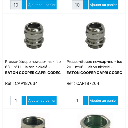
Quantité
Quantité
Augmenter quantité
Ajouter au panier
Augmenter quantité
Ajouter au panier
Diminuer quantité
Diminuer quantité
Presse-étoupe newcap-ms - iso
Presse-étoupe newcap-ms - iso
63 - n°11 - laiton nickelé -
20 - n°06 - laiton nickelé -
ip66/68 - plage de température
ip66/68 - plage de température
EATON COOPER CAPRI CODEC
EATON COOPER CAPRI CODEC
-20°c à +80°c
-20°c à +80°c
Réf : CAP187634
Réf : CAP187204
Quantité
Quantité
Augmenter quantité
Ajouter au panier
Augmenter quantité
Ajouter au panier
Diminuer quantité
Diminuer quantité