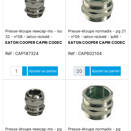
Presse-étoupe newcap-ms - iso
Presse-étoupe normadix - pg 21
32 - n°08 - laiton nickelé -
- n°09 - laiton nickelé - ip66 -
ip66/68 - plage de température
plage température -5°c à +70°c
EATON COOPER CAPRI CODEC
EATON COOPER CAPRI CODEC
-20°c à +80°c
- cond par 20
Réf : CAP187324
Réf : CAP602104
Quantité
Quantité
Augmenter quantité
Ajouter au panier
Augmenter quantité
Ajouter au panier
Diminuer quantité
Diminuer quantité
Presse-étoupe newcap-ms - pg
Presse-étoupe normadix - pg