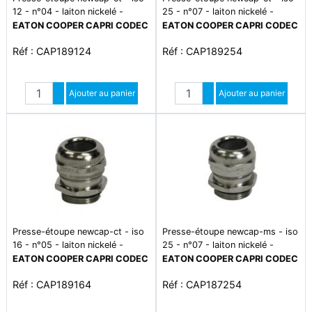
12 - n°04 - laiton nickelé -
25 - n°07 - laiton nickelé -
ip66/68 - plage de température
ip66/68 - plage de température
EATON COOPER CAPRI CODEC
EATON COOPER CAPRI CODEC
-20°c à +80°c
-20°c à +80°c
Réf : CAP189124
Réf : CAP189254
Quantité
Quantité
Augmenter quantité
Ajouter au panier
Augmenter quantité
Ajouter au panier
Diminuer quantité
Diminuer quantité
Presse-étoupe newcap-ct - iso
Presse-étoupe newcap-ms - iso
16 - n°05 - laiton nickelé -
25 - n°07 - laiton nickelé -
ip66/68 - plage de température
ip66/68 - plage de température
EATON COOPER CAPRI CODEC
EATON COOPER CAPRI CODEC
-20°c à +80°c
-20°c à +80°c
Réf : CAP189164
Réf : CAP187254