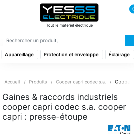
icon menu burger
Tout le matériel électrique
Appareillage
Protection et enveloppe
Éclairage
Cooper 
Accueil
Produits
Cooper capri codec s.a.
Gaines & raccords industriels
cooper capri codec s.a. cooper
capri : presse-étoupe