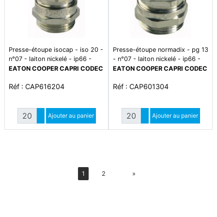
Presse-étoupe isocap - iso 20 -
Presse-étoupe normadix - pg 13
n°07 - laiton nickelé - ip66 -
- n°07 - laiton nickelé - ip66 -
plage de température -5°c à
plage température -5°c à +70°c
EATON COOPER CAPRI CODEC
EATON COOPER CAPRI CODEC
+70°c
- cond par 20
Réf : CAP616204
Réf : CAP601304
Quantité
Quantité
Augmenter quantité
Ajouter au panier
Augmenter quantité
Ajouter au panier
Diminuer quantité
Diminuer quantité
Suiv
1
2
»