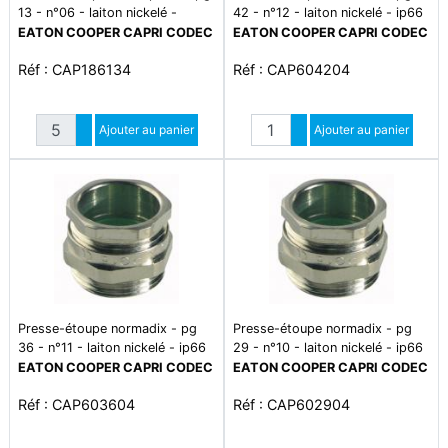
13 - n°06 - laiton nickelé -
42 - n°12 - laiton nickelé - ip66
ip66/68 - plage de température
- plage température -5°c à
EATON COOPER CAPRI CODEC
EATON COOPER CAPRI CODEC
-20°c à +80°c
+70°c - cond par 1
Réf : CAP186134
Réf : CAP604204
Quantité
Quantité
Augmenter quantité
Ajouter au panier
Augmenter quantité
Ajouter au panier
Diminuer quantité
Diminuer quantité
Presse-étoupe normadix - pg
Presse-étoupe normadix - pg
36 - n°11 - laiton nickelé - ip66
29 - n°10 - laiton nickelé - ip66
- plage température -5°c à
- plage température -5°c à
EATON COOPER CAPRI CODEC
EATON COOPER CAPRI CODEC
+70°c - cond par 10
+70°c - cond par 10
Réf : CAP603604
Réf : CAP602904