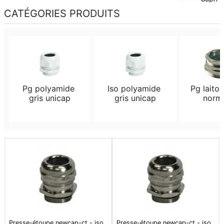
CATÉGORIES PRODUITS
Pg polyamide 
Iso polyamide 
Pg laiton
gris unicap
gris unicap
norm
Presse-étoupe newcap-ct - iso
Presse-étoupe newcap-ct - iso