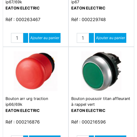
ip67/69k
ip67
EATON ELECTRIC
EATON ELECTRIC
Réf : 000263467
Réf : 000229748
Quantité
Quantité
Augmenter quantité
Ajouter au panier
Augmenter quantité
Ajouter au panier
Diminuer quantité
Diminuer quantité
Bouton arr urg traction
Bouton poussoir titan affleurant
ip66/69k
à rappel vert
EATON ELECTRIC
EATON ELECTRIC
Réf : 000216876
Réf : 000216596