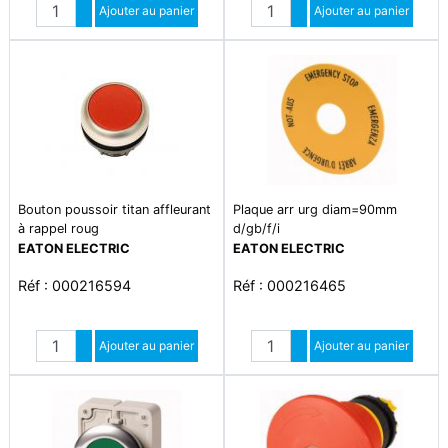
Quantité
Quantité
Augmenter quantité
Ajouter au panier
Augmenter quantité
Ajouter au panier
Diminuer quantité
Diminuer quantité
Bouton poussoir titan affleurant
Plaque arr urg diam=90mm
à rappel roug
d/gb/f/i
EATON ELECTRIC
EATON ELECTRIC
Réf : 000216594
Réf : 000216465
Quantité
Quantité
Augmenter quantité
Ajouter au panier
Augmenter quantité
Ajouter au panier
Diminuer quantité
Diminuer quantité