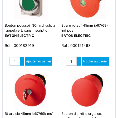
Bouton poussoir 30mm.flush. a
Bt aru rotatif 45mm ip67/69k
rappel.vert. sans inscription
ind pos
EATON ELECTRIC
EATON ELECTRIC
Réf : 000182919
Réf : 000121463
Quantité
Quantité
Augmenter quantité
Ajouter au panier
Augmenter quantité
Ajouter au panier
Diminuer quantité
Diminuer quantité
Bt aru cle 45mm ip67/69k ms1
Bouton d'arrêt d'urgence.