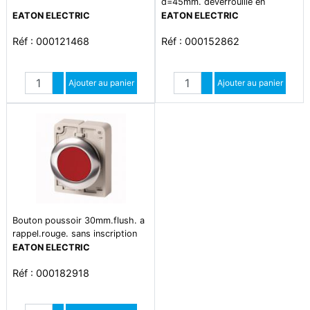
d=45mm. déverrouillé en
traction
EATON ELECTRIC
EATON ELECTRIC
Réf : 000121468
Réf : 000152862
Quantité
Quantité
Augmenter quantité
Ajouter au panier
Augmenter quantité
Ajouter au panier
Diminuer quantité
Diminuer quantité
Bouton poussoir 30mm.flush. a
rappel.rouge. sans inscription
EATON ELECTRIC
Réf : 000182918
Quantité