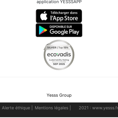
application YESSSAPP
Facebook
Instagram
Youtube
LinkedIn
Yesss Group
Alerte éthique
|
Mentions légales
|
2021 : www.yesss.f