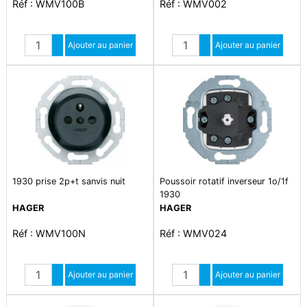
Réf : WMV100B
Réf : WMV002
Quantité
Quantité
Augmenter quantité
Ajouter au panier
Augmenter quantité
Ajouter au panier
Diminuer quantité
Diminuer quantité
1930 prise 2p+t sanvis nuit
Poussoir rotatif inverseur 1o/1f
1930
HAGER
HAGER
Réf : WMV100N
Réf : WMV024
Quantité
Quantité
Augmenter quantité
Ajouter au panier
Augmenter quantité
Ajouter au panier
Diminuer quantité
Diminuer quantité