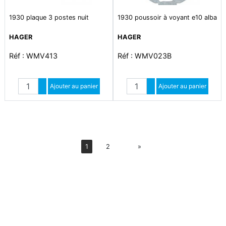
1930 plaque 3 postes nuit
1930 poussoir à voyant e10 alba
HAGER
HAGER
Réf : WMV413
Réf : WMV023B
Quantité
Quantité
Augmenter quantité
Ajouter au panier
Augmenter quantité
Ajouter au panier
Diminuer quantité
Diminuer quantité
Suiv
1
2
»