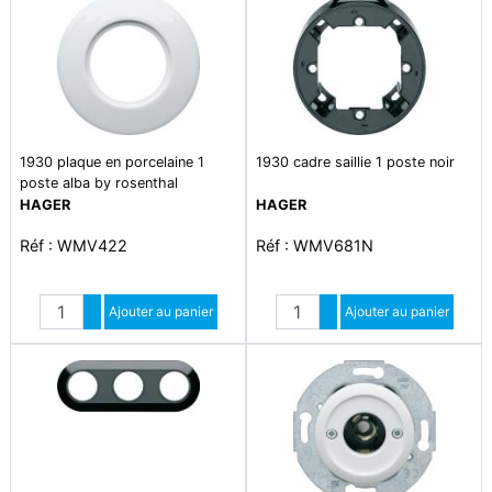
1930 plaque en porcelaine 1
1930 cadre saillie 1 poste noir
poste alba by rosenthal
HAGER
HAGER
Réf : WMV422
Réf : WMV681N
Quantité
Quantité
Augmenter quantité
Ajouter au panier
Augmenter quantité
Ajouter au panier
Diminuer quantité
Diminuer quantité