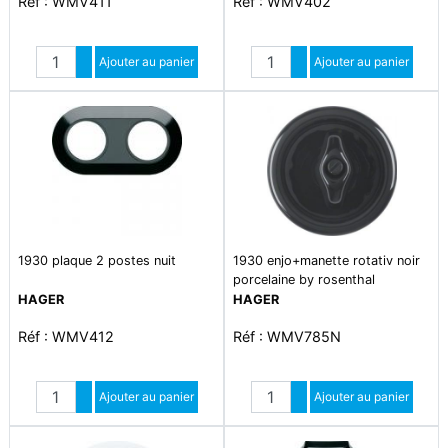
Réf : WMV411
Réf : WMV402
Quantité
Quantité
Augmenter quantité
Ajouter au panier
Augmenter quantité
Ajouter au panier
Diminuer quantité
Diminuer quantité
1930 plaque 2 postes nuit
1930 enjo+manette rotativ noir
porcelaine by rosenthal
HAGER
HAGER
Réf : WMV412
Réf : WMV785N
Quantité
Quantité
Augmenter quantité
Ajouter au panier
Augmenter quantité
Ajouter au panier
Diminuer quantité
Diminuer quantité