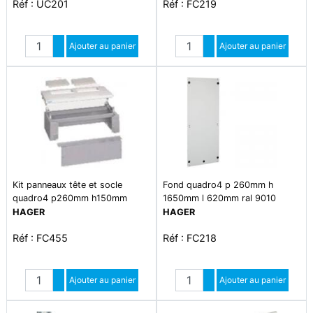
Réf : UC201
Réf : FC219
Quantité
Quantité
Augmenter quantité
Ajouter au panier
Augmenter quantité
Ajouter au panier
Diminuer quantité
Diminuer quantité
Kit panneaux tête et socle
Fond quadro4 p 260mm h
quadro4 p260mm h150mm
1650mm l 620mm ral 9010
l620mm ip40 ral7042 gris
blanc paloma
HAGER
HAGER
Réf : FC455
Réf : FC218
Quantité
Quantité
Augmenter quantité
Ajouter au panier
Augmenter quantité
Ajouter au panier
Diminuer quantité
Diminuer quantité