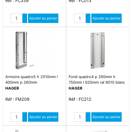
Réf : FC339
Réf : FC013
Quantité
Quantité
Augmenter quantité
Ajouter au panier
Augmenter quantité
Ajouter au panier
Diminuer quantité
Diminuer quantité
Armoire quadro5 h 2010mm l
Fond quadro4 p 260mm h
400mm p 260mm
750mm l 620mm ral 9010 blanc
paloma
HAGER
HAGER
Réf : FM209
Réf : FC212
Quantité
Quantité
Augmenter quantité
Ajouter au panier
Augmenter quantité
Ajouter au panier
Diminuer quantité
Diminuer quantité