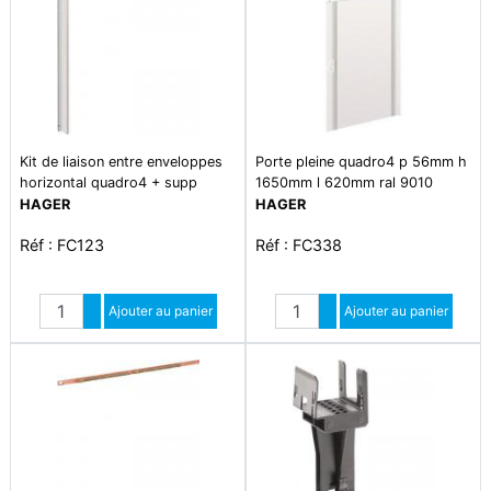
Kit de liaison entre enveloppes
Porte pleine quadro4 p 56mm h
horizontal quadro4 + supp
1650mm l 620mm ral 9010
plastrons h 900mm
blanc paloma
HAGER
HAGER
Réf : FC123
Réf : FC338
Quantité
Quantité
Augmenter quantité
Ajouter au panier
Augmenter quantité
Ajouter au panier
Diminuer quantité
Diminuer quantité