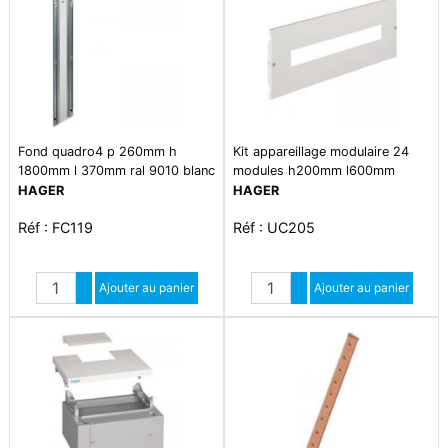
Fond quadro4 p 260mm h
Kit appareillage modulaire 24
1800mm l 370mm ral 9010 blanc
modules h200mm l600mm
paloma
HAGER
HAGER
Réf : FC119
Réf : UC205
Quantité
Quantité
Augmenter quantité
Ajouter au panier
Augmenter quantité
Ajouter au panier
Diminuer quantité
Diminuer quantité