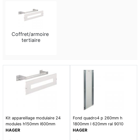
Coffret/armoire 
tertiaire
Kit appareillage modulaire 24
Fond quadro4 p 260mm h
modules h150mm l600mm
1800mm l 620mm ral 9010
blanc paloma
HAGER
HAGER