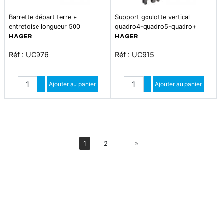
Barrette départ terre +
Support goulotte vertical
entretoise longueur 500
quadro4-quadro5-quadro+
acces
HAGER
HAGER
Réf : UC976
Réf : UC915
Quantité
Quantité
Augmenter quantité
Ajouter au panier
Augmenter quantité
Ajouter au panier
Diminuer quantité
Diminuer quantité
Suiv
1
2
»