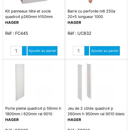
Kit panneaux tête et socle
Barre cu perforée m6 250a
quadro4 p260mm h150mm
20x5 longueur 1000
l370mm ip40 ral7042 gris
HAGER
HAGER
Réf : FC445
Réf : UC832
Quantité
Quantité
Augmenter quantité
Ajouter au panier
Augmenter quantité
Ajouter au panier
Diminuer quantité
Diminuer quantité
Porte pleine quadro4 p 56mm h
Jeu de 2 côtés quadro4 p
1800mm l 620mm ral 9010
260mm h 950mm ral 9010 blanc
blanc paloma
paloma
HAGER
HAGER