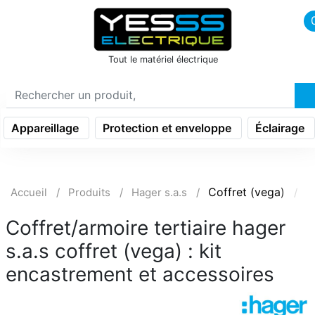
icon menu burger
Tout le matériel électrique
Appareillage
Protection et enveloppe
Éclairage
Coffret (vega)
C
Accueil
Produits
Hager s.a.s
Coffret/armoire tertiaire hager
s.a.s coffret (vega) : kit
encastrement et accessoires