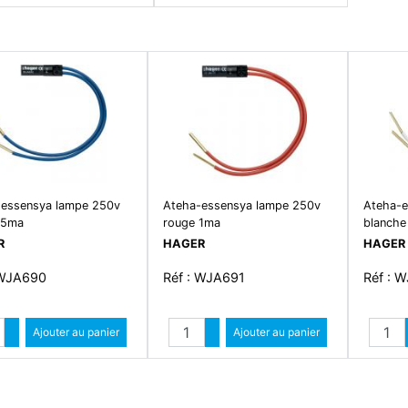
-essensya lampe 250v
Ateha-essensya lampe 250v
Ateha-e
.5ma
rouge 1ma
blanche
R
HAGER
HAGER
 WJA690
Réf : WJA691
Réf : 
Quantité
Quantité
Augmenter quantité
Ajouter au panier
Augmenter quantité
Ajouter au panier
Diminuer quantité
Diminuer quantité