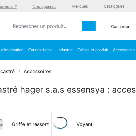
Marques
Catalogues
s-nous ?
Nos agences
Connexion
climatisation
Courant faible
Industrie
Cables et conduit
Accessoires e
castré
Accessoires
stré hager s.a.s essensya : acces
Griffe et ressort
Voyant