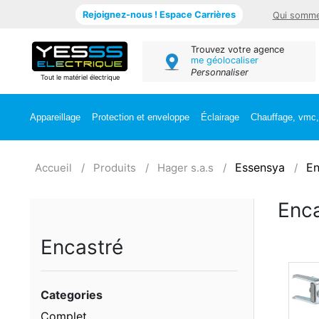
Rejoignez-nous ! Espace Carrières
Qui somme
Trouvez votre agence
me géolocaliser
Personnaliser
Tout le matériel électrique
Appareillage
Protection et enveloppe
Éclairage
Chauffage, vmc, 
Essensya
En
Accueil
Produits
Hager s.a.s
Enca
Encastré
Categories
Complet