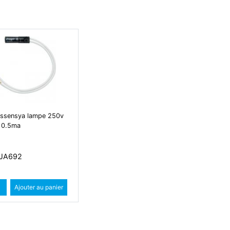
ssensya lampe 250v
 0.5ma
WJA692
Quantité
Augmenter quantité
Ajouter au panier
Diminuer quantité