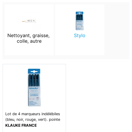
Nettoyant, graisse, 
Stylo
colle, autre
Lot de 4 marqueurs indélébiles
(bleu, noir, rouge, vert). pointe
de larg. 0,6mm
KLAUKE FRANCE