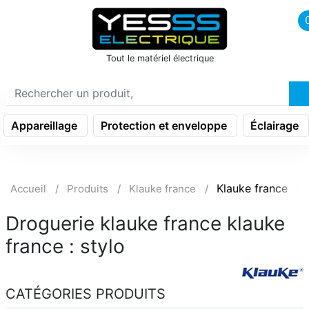
icon menu burger
Tout le matériel électrique
Appareillage
Protection et enveloppe
Éclairage
Klauke france
Accueil
Produits
Klauke france
Droguerie klauke france klauke
france : stylo
CATÉGORIES PRODUITS