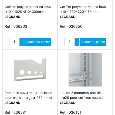
Coffret polyester marina ip66
Coffret polyester marina ip66
ik10 - 1020x810x300mm -
ik10 - 300x220x160mm -
ral7035
ral7035
LEGRAND
LEGRAND
Réf : 036263
Réf : 036250
Quantité
Quantité
Augmenter quantité
Ajouter au panier
Augmenter quantité
Ajouter au panier
Diminuer quantité
Diminuer quantité
Pochette ouverte autocollante
Jeu de 2 montants profilés
pour plans - largeur 260mm et
lina25 pour coffrets hauteur
hauteur 165mm - ral7035
400mm - longueur 337mm
LEGRAND
LEGRAND
Réf : 036581
Réf : 036151