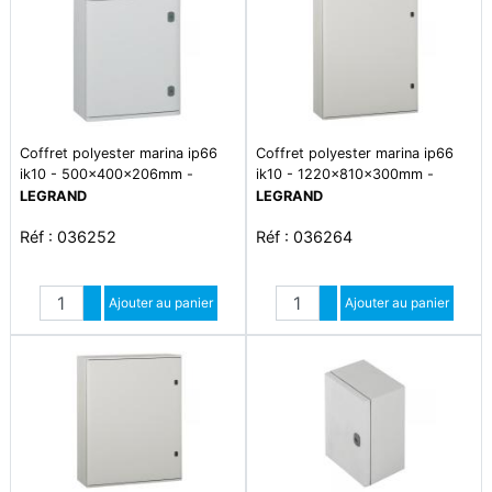
Coffret polyester marina ip66
Coffret polyester marina ip66
ik10 - 500x400x206mm -
ik10 - 1220x810x300mm -
ral7035
ral7035
LEGRAND
LEGRAND
Réf : 036252
Réf : 036264
Quantité
Quantité
Augmenter quantité
Ajouter au panier
Augmenter quantité
Ajouter au panier
Diminuer quantité
Diminuer quantité