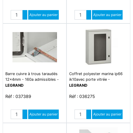
Quantité
Quantité
Augmenter quantité
Ajouter au panier
Augmenter quantité
Ajouter au panier
Diminuer quantité
Diminuer quantité
Barre cuivre à trous taraudés
Coffret polyester marina ip66
12x4mm - 160a admissibles -
ik10avec porte vitrée -
longueur 990mm
610x400x257mm - ral7035
LEGRAND
LEGRAND
Réf : 037389
Réf : 036275
Quantité
Quantité
Augmenter quantité
Ajouter au panier
Augmenter quantité
Ajouter au panier
Diminuer quantité
Diminuer quantité