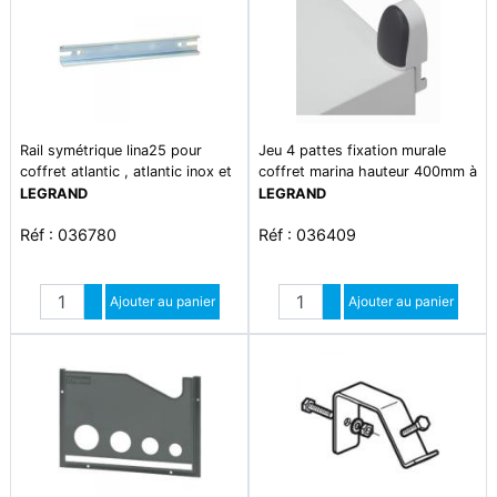
Rail symétrique lina25 pour
Jeu 4 pattes fixation murale
coffret atlantic , atlantic inox et
coffret marina hauteur 400mm à
marina largeur 300mm -
1200mm - 150kg max
LEGRAND
LEGRAND
longueur 24
Réf : 036780
Réf : 036409
Quantité
Quantité
Augmenter quantité
Ajouter au panier
Augmenter quantité
Ajouter au panier
Diminuer quantité
Diminuer quantité