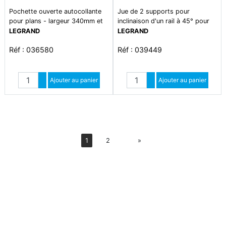
Pochette ouverte autocollante
Jue de 2 supports pour
pour plans - largeur 340mm et
inclinaison d'un rail à 45° pour
hauteur 235mm - ral7035
coffret marina - avec 4 vis m6 ,
LEGRAND
LEGRAND
écrous et
Réf : 036580
Réf : 039449
Quantité
Quantité
Augmenter quantité
Ajouter au panier
Augmenter quantité
Ajouter au panier
Diminuer quantité
Diminuer quantité
Suiv
1
2
»