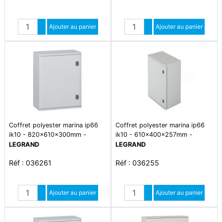
Quantité
Quantité
Augmenter quantité
Ajouter au panier
Augmenter quantité
Ajouter au panier
Diminuer quantité
Diminuer quantité
Coffret polyester marina ip66
Coffret polyester marina ip66
ik10 - 820x610x300mm -
ik10 - 610x400x257mm -
ral7035
ral7035
LEGRAND
LEGRAND
Réf : 036261
Réf : 036255
Quantité
Quantité
Augmenter quantité
Ajouter au panier
Augmenter quantité
Ajouter au panier
Diminuer quantité
Diminuer quantité