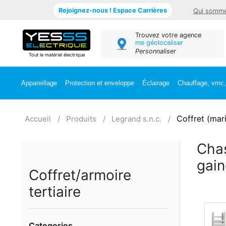
Rejoignez-nous ! Espace Carrières
Qui somme
Trouvez votre agence
me géolocaliser
Personnaliser
Tout le matériel électrique
Appareillage
Protection et enveloppe
Éclairage
Chauffage, vmc, 
Coffret (mar
Accueil
Produits
Legrand s.n.c.
Chas
gain
Coffret/armoire
tertiaire
Categories