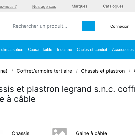
Marques
Catalogues
s-nous ?
Nos agences
Connexion
climatisation
Courant faible
Industrie
Cables et conduit
Accessoires e
ina)
Coffret/armoire tertiaire
Chassis et plastron
sis et plastron legrand s.n.c. coff
e à câble
Chassis
Gaine à câble