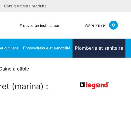
Facebook
Youtube
LinkedIn
Instagra
Configurateurs produits
0
Votre Panier
Trouvez un installateur
Plomberie et sanitaire
t outillage
Photovoltaique et e-mobilité
Gaine à câble
ret (marina) :