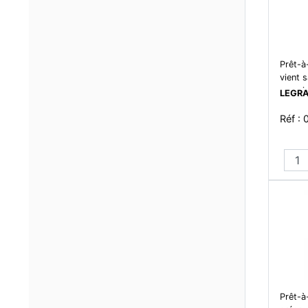
Prêt-à
vient s
mosaic
LEGR
comman
blanc
Réf :
Prêt-à