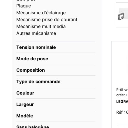
Plaque
Mécanisme d'éclairage
Mécanisme prise de courant
Mécanisme multimedia
Autres mécanisme
Tension nominale
Mode de pose
Composition
Type de commande
Prêt-à
Couleur
créer 
microm
LEGR
Largeur
blanc
Réf :
Modèle
Sans halogène