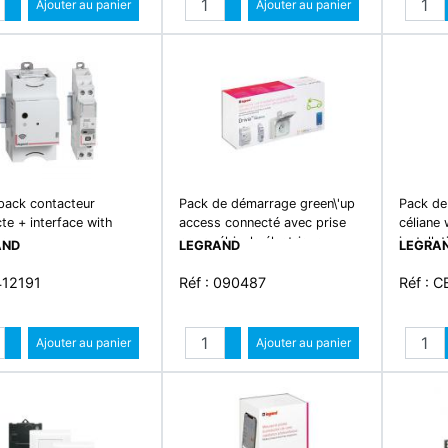
Augmenter quantité
Ajouter au panier
Augmenter quantité
Ajouter au panier
Diminuer quantité
Diminuer quantité
 pack contacteur
Pack de démarrage green\'up
Pack de
te + interface with
access connecté avec prise
céliane
mo
pour véhicule électrique
installa
AND
LEGRAND
LEGRA
412191
Réf : 090487
Réf : 
Quantité
Quantité
Augmenter quantité
Ajouter au panier
Augmenter quantité
Ajouter au panier
Diminuer quantité
Diminuer quantité