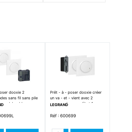
poser dooxie 2
Prêt - à - poser dooxie créer
es sans fil sans pile
un va - et - vient avec 2
romodule - blanc
commandes sans fil et 1
ND
LEGRAND
micromodule livré complet
blanc
600699L
Réf : 600699
Quantité
Quantité