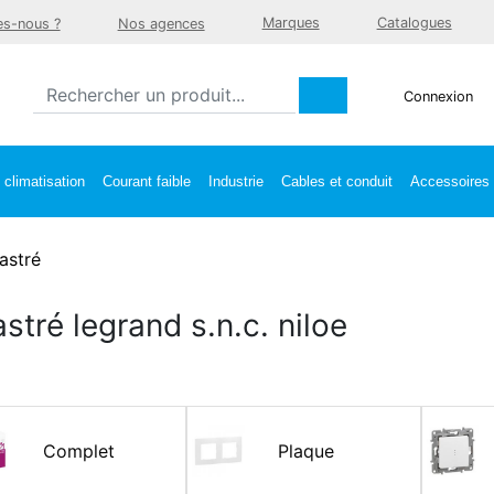
Marques
Catalogues
s-nous ?
Nos agences
Connexion
climatisation
Courant faible
Industrie
Cables et conduit
Accessoires e
astré
stré legrand s.n.c. niloe
Complet
Plaque