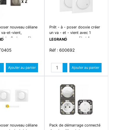
poser nouveau céliane
Prêt - à - poser dooxie créer
 va-et-vient,
un va - et - vient avec 1
dule+2cdes ss fils -
commande sans fil et 1
ND
LEGRAND
interrupteur 230v~ livré
complet blanc
CT0405
Réf : 600692
Quantité
Quantité
Augmenter quantité
Ajouter au panier
Augmenter quantité
Ajouter au panier
Diminuer quantité
Diminuer quantité
poser nouveau céliane
Pack de démarrage connecté