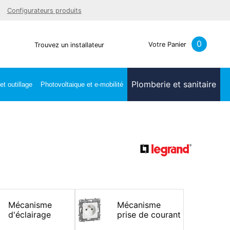
Facebook
Youtube
LinkedIn
Instagra
Configurateurs produits
0
Votre Panier
Trouvez un installateur
Plomberie et sanitaire
t outillage
Photovoltaique et e-mobilité
Mécanisme
Mécanisme
d'éclairage
prise de courant