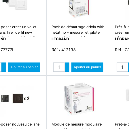
-poser créer un va-et-
Pack de démarrage drivia with
Prêt-à-
ans tirer de fil new
netatmo - mesurer et piloter
créer un
 1 micromodule et 2
sa production solaire
micromo
AND
LEGRAND
LEGRA
des sans fil – complet
titanium
 077777L
Réf : 412193
Réf : 
Quantité
Quantité
Augmenter quantité
Ajouter au panier
Augmenter quantité
Ajouter au panier
Diminuer quantité
Diminuer quantité
-poser nouveau céliane
Module de mesure modulaire
Prêt-à-