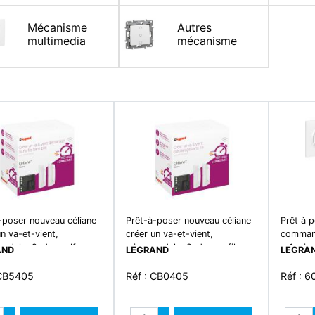
Mécanisme
Autres
multimedia
mécanisme
-poser nouveau céliane
Prêt-à-poser nouveau céliane
Prêt à 
un va-et-vient,
créer un va-et-vient,
command
odule+2cdes self-e -
micromodule+2cdes ss fils -
+ 1 mic
AND
LEGRAND
LEGRA
blanc
 CB5405
Réf : CB0405
Réf : 
Quantité
Quantité