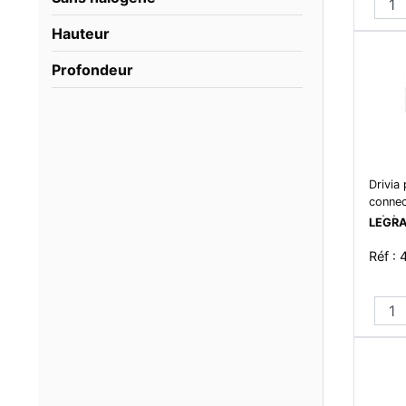
Hauteur
Profondeur
Drivia
connec
netat
LEGR
Réf : 