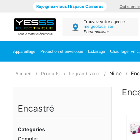
Rejoignez-nous ! Espace Carrières
Qui somme
Trouvez votre agence
me géolocaliser
Personnaliser
Tout le matériel électrique
Appareillage
Protection et enveloppe
Éclairage
Chauffage, vmc, 
Niloe
Enc
Accueil
Produits
Legrand s.n.c.
Enca
Encastré
Categories
Complet