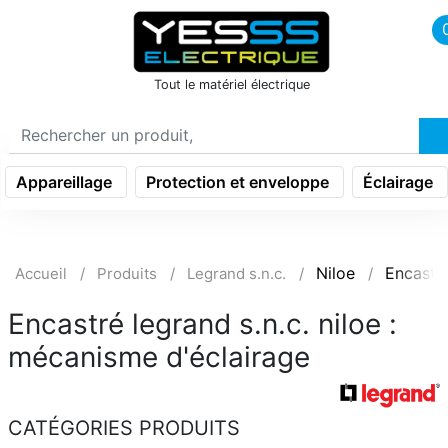
icon menu burger
Tout le matériel électrique
Appareillage
Protection et enveloppe
Éclairage
Niloe
Encastr
Accueil
Produits
Legrand s.n.c.
Encastré legrand s.n.c. niloe :
mécanisme d'éclairage
CATÉGORIES PRODUITS